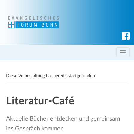
S
u
c
T
h
o
e
g
n
Diese Veranstaltung hat bereits stattgefunden.
g
l
e
Literatur-Café
n
a
v
Aktuelle Bücher entdecken und gemeinsam
i
ins Gespräch kommen
g