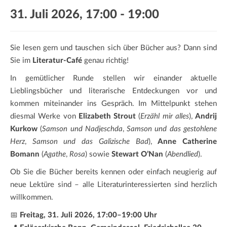
a
31. Juli 2026, 17:00
-
19:00
t
i
o
Sie lesen gern und tauschen sich über Bücher aus? Dann sind
n
Sie im
Literatur-Café
genau richtig!
In gemütlicher Runde stellen wir einander aktuelle
Lieblingsbücher und literarische Entdeckungen vor und
kommen miteinander ins Gespräch. Im Mittelpunkt stehen
diesmal Werke von
Elizabeth Strout
(
Erzähl mir alles
),
Andrij
Kurkow
(
Samson und Nadjeschda
,
Samson und das gestohlene
Herz
,
Samson und das Galizische Bad
),
Anne Catherine
Bomann
(
Agathe
,
Rosa
) sowie
Stewart O’Nan
(
Abendlied
).
Ob Sie die Bücher bereits kennen oder einfach neugierig auf
neue Lektüre sind – alle Literaturinteressierten sind herzlich
willkommen.
📅
Freitag, 31. Juli 2026, 17:00–19:00 Uhr