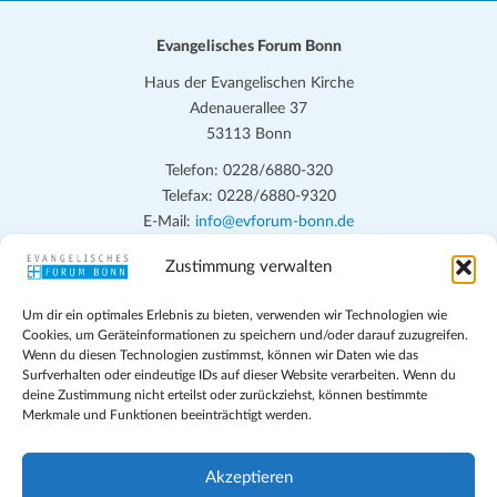
Evangelisches Forum Bonn
Haus der Evangelischen Kirche
Adenauerallee 37
53113 Bonn
Telefon: 0228/6880-320
Telefax: 0228/6880-9320
E-Mail:
info@evforum-bonn.de
Zustimmung verwalten
Das Evangelische Forum Bonn will in seinen zentralen
Veranstaltungen und den Angeboten vor Ort auf Grundfragen des
Um dir ein optimales Erlebnis zu bieten, verwenden wir Technologien wie
persönlichen, beruflichen, kirchlichen und öffentlichen Lebens
Cookies, um Geräteinformationen zu speichern und/oder darauf zuzugreifen.
eingehen, zu offener Begegnung und ehrlicher Auseinandersetzung
Wenn du diesen Technologien zustimmst, können wir Daten wie das
anregen und mithelfen, aus der Verheißung des Evangeliums heraus
Surfverhalten oder eindeutige IDs auf dieser Website verarbeiten. Wenn du
deine Zustimmung nicht erteilst oder zurückziehst, können bestimmte
im individuellen und gesellschaftlichen Leben verantwortlich zu
Merkmale und Funktionen beeinträchtigt werden.
denken, zu reden und zu handeln.
Impressum
Akzeptieren