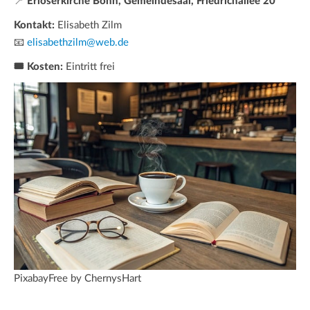
📍
Erlöserkirche Bonn, Gemeindesaal, Friedrichallee 20
Kontakt:
Elisabeth Zilm
📧
elisabethzilm@web.de
🎟️ Kosten:
Eintritt frei
PixabayFree by ChernysHart