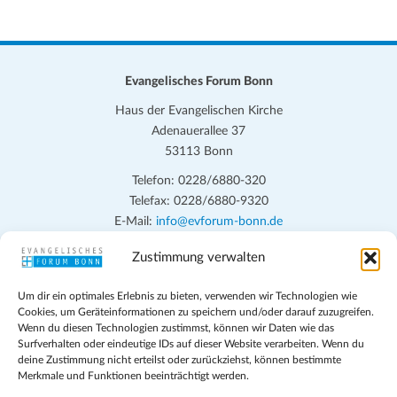
Evangelisches Forum Bonn
Haus der Evangelischen Kirche
Adenauerallee 37
53113 Bonn
Telefon: 0228/6880-320
Telefax: 0228/6880-9320
E-Mail:
info@evforum-bonn.de
Zustimmung verwalten
Das Evangelische Forum Bonn will in seinen zentralen
Veranstaltungen und den Angeboten vor Ort auf Grundfragen des
Um dir ein optimales Erlebnis zu bieten, verwenden wir Technologien wie
persönlichen, beruflichen, kirchlichen und öffentlichen Lebens
Cookies, um Geräteinformationen zu speichern und/oder darauf zuzugreifen.
eingehen, zu offener Begegnung und ehrlicher Auseinandersetzung
Wenn du diesen Technologien zustimmst, können wir Daten wie das
anregen und mithelfen, aus der Verheißung des Evangeliums heraus
Surfverhalten oder eindeutige IDs auf dieser Website verarbeiten. Wenn du
deine Zustimmung nicht erteilst oder zurückziehst, können bestimmte
im individuellen und gesellschaftlichen Leben verantwortlich zu
Merkmale und Funktionen beeinträchtigt werden.
denken, zu reden und zu handeln.