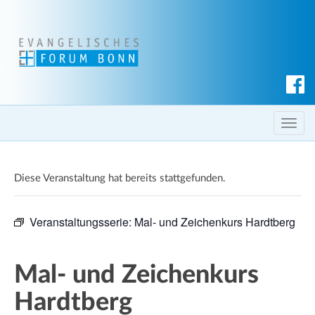
S
u
c
T
h
o
e
g
n
Diese Veranstaltung hat bereits stattgefunden.
g
l
e
Veranstaltungsserie:
Mal- und Zeichenkurs Hardtberg
n
a
v
Mal- und Zeichenkurs
i
Hardtberg
g