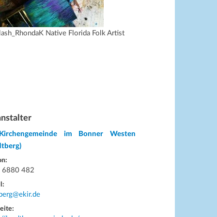
ash_RhondaK Native Florida Folk Artist
nstalter
Kirchengemeinde im Bonner Westen
dtberg)
on:
 6880 482
l:
berg@ekir.de
eite: