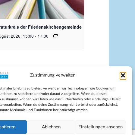
quelle Pixabay
eraturkreis der Friedenskirchengemeinde
ugust 2026, 15:00
-
17:00
Zustimmung verwalten
pressum
ptimales Erlebnis zu bieten, verwenden wir Technologien wie Cookies, um
tenschutz
ationen zu speichern und/oder darauf zuzugreifen. Wenn du diesen
ilnahmebedingungen
 zustimmst, können wir Daten wie das Surfverhalten oder eindeutige IDs auf
te verarbeiten. Wenn du deine Zustimmung nicht erteilst oder zurückziehst,
Evangelische Kirche in Bonn
immte Merkmale und Funktionen beeinträchtigt werden.
kie-Richtlinie (EU)
schäftsbedingungen
eptieren
Ablehnen
Einstellungen ansehen