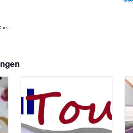
https
unst,
ungen