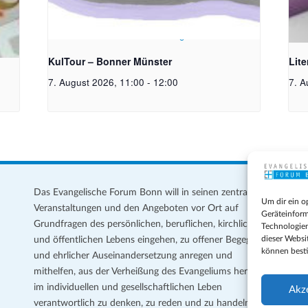
toph
Bildrechte: Ev. Erlöser Kirchengemeinde Bonn
Bild
KulTour – Bonner Münster
Lit
7. August 2026, 11:00
-
12:00
7. A
Das Evangelische Forum Bonn will in seinen zentralen
Im
Um dir ein o
Veranstaltungen und den Angeboten vor Ort auf
Da
Geräteinform
Grundfragen des persönlichen, beruflichen, kirchlichen
Te
Technologien
dieser Websi
und öffentlichen Lebens eingehen, zu offener Begegnung
können best
und ehrlicher Auseinandersetzung anregen und
Coo
mithelfen, aus der Verheißung des Evangeliums heraus
Ge
im individuellen und gesellschaftlichen Leben
Akz
verantwortlich zu denken, zu reden und zu handeln.