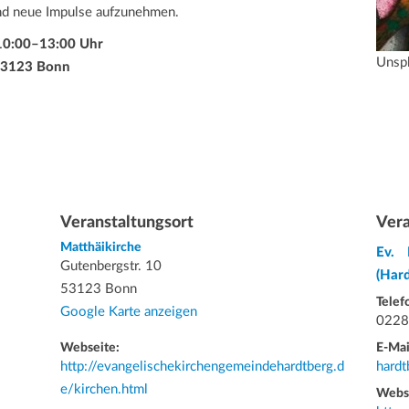
und neue Impulse aufzunehmen.
 10:00–13:00 Uhr
Unspl
 53123 Bonn
Veranstaltungsort
Vera
Matthäikirche
Ev. 
Gutenbergstr. 10
(Har
53123 Bonn
Telef
Google Karte anzeigen
0228
Webseite:
E-Mai
http://evangelischekirchengemeindehardtberg.d
hardt
e/kirchen.html
Webs