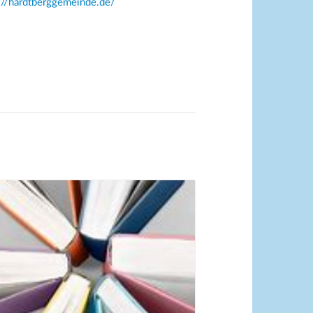
://hardtberggemeinde.de/