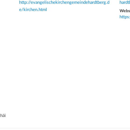
http://evangelischekirchengemeindehardtberg.d
hardt
e/kirchen.html
Webs
https
häi