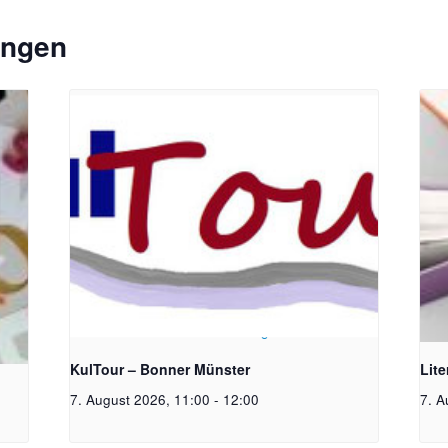
ungen
toph
Bildrechte: Ev. Erlöser Kirchengemeinde Bonn
Bild
KulTour – Bonner Münster
Lit
7. August 2026, 11:00
-
12:00
7. A