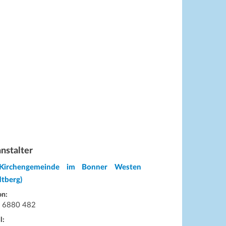
nstalter
Kirchengemeinde im Bonner Westen
dtberg)
on:
 6880 482
l: