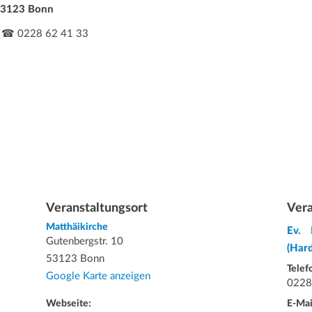
 53123 Bonn
 · ☎ 0228 62 41 33
Veranstaltungsort
Vera
Matthäikirche
Ev. 
Gutenbergstr. 10
(Har
53123 Bonn
Telef
Google Karte anzeigen
0228
Webseite:
E-Mai