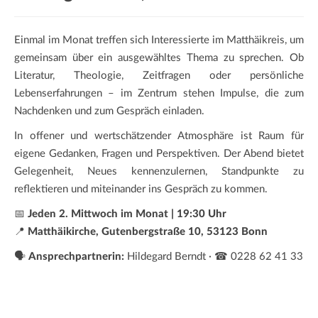
a
t
Einmal im Monat treffen sich Interessierte im Matthäikreis, um
i
gemeinsam über ein ausgewähltes Thema zu sprechen. Ob
o
Literatur, Theologie, Zeitfragen oder persönliche
n
Lebenserfahrungen – im Zentrum stehen Impulse, die zum
Nachdenken und zum Gespräch einladen.
In offener und wertschätzender Atmosphäre ist Raum für
eigene Gedanken, Fragen und Perspektiven. Der Abend bietet
Gelegenheit, Neues kennenzulernen, Standpunkte zu
reflektieren und miteinander ins Gespräch zu kommen.
📅
Jeden 2. Mittwoch im Monat | 19:30 Uhr
📍
Matthäikirche, Gutenbergstraße 10, 53123 Bonn
🗣️
Ansprechpartnerin:
Hildegard Berndt · ☎ 0228 62 41 33