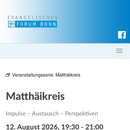
S
u
c
T
h
o
e
g
n
Veranstaltungsserie:
Matthäikreis
g
l
e
Matthäikreis
n
a
v
Impulse – Austausch – Perspektiven
i
g
12. August 2026, 19:30
-
21:00