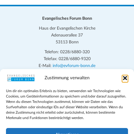
Evangelisches Forum Bonn
Haus der Evangelischen Kirche
Adenauerallee 37
53113 Bonn
Telefon: 0228/6880-320
Telefax: 0228/6880-9320
E-Mail:
info@evforum-bonn.de
Zustimmung verwalten
Das Evangelische Forum Bonn will in seinen zentralen
Veranstaltungen und den Angeboten vor Ort auf Grundfragen des
Um dir ein optimales Erlebnis zu bieten, verwenden wir Technologien wie
persönlichen, beruflichen, kirchlichen und öffentlichen Lebens
Cookies, um Geräteinformationen zu speichern und/oder darauf zuzugreifen.
eingehen, zu offener Begegnung und ehrlicher Auseinandersetzung
Wenn du diesen Technologien zustimmst, können wir Daten wie das
anregen und mithelfen, aus der Verheißung des Evangeliums heraus
Surfverhalten oder eindeutige IDs auf dieser Website verarbeiten. Wenn du
deine Zustimmung nicht erteilst oder zurückziehst, können bestimmte
im individuellen und gesellschaftlichen Leben verantwortlich zu
Merkmale und Funktionen beeinträchtigt werden.
denken, zu reden und zu handeln.
Impressum