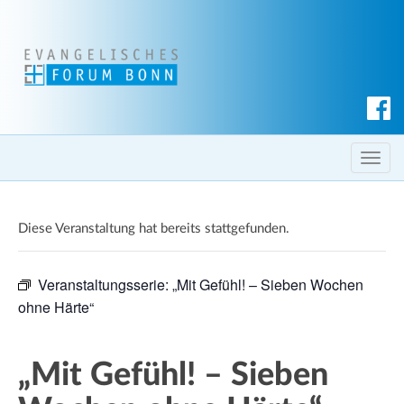
S
u
c
T
h
o
e
g
n
Diese Veranstaltung hat bereits stattgefunden.
g
l
e
Veranstaltungsserie:
„Mit Gefühl! – Sieben Wochen
n
ohne Härte“
a
v
i
„Mit Gefühl! – Sieben
g