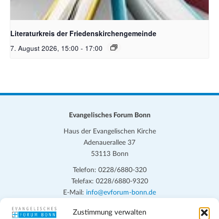
Bildquelle Pixabay
Literaturkreis der Friedenskirchengemeinde
7. August 2026, 15:00
-
17:00
Evangelisches Forum Bonn
Haus der Evangelischen Kirche
Adenauerallee 37
53113 Bonn
Telefon: 0228/6880-320
Telefax: 0228/6880-9320
E-Mail:
info@evforum-bonn.de
Zustimmung verwalten
Das Evangelische Forum Bonn will in seinen zentralen