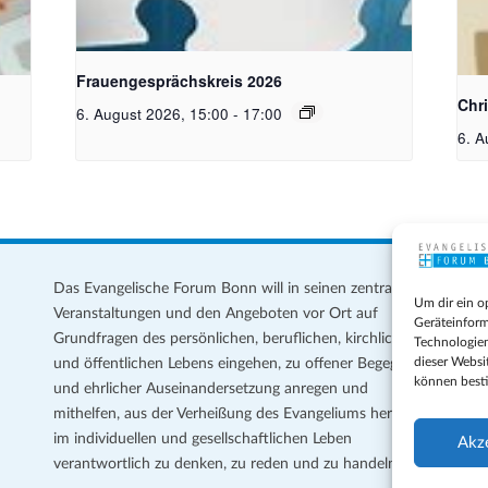
toph
Bildquelle Pixabay
Chr
gene
Frauengesprächskreis 2026
Chr
6. August 2026, 15:00
-
17:00
6. A
Das Evangelische Forum Bonn will in seinen zentralen
Im
Um dir ein o
Veranstaltungen und den Angeboten vor Ort auf
Da
Geräteinform
Grundfragen des persönlichen, beruflichen, kirchlichen
Te
Technologien
dieser Websi
und öffentlichen Lebens eingehen, zu offener Begegnung
können best
und ehrlicher Auseinandersetzung anregen und
Coo
mithelfen, aus der Verheißung des Evangeliums heraus
Ge
im individuellen und gesellschaftlichen Leben
Akz
verantwortlich zu denken, zu reden und zu handeln.