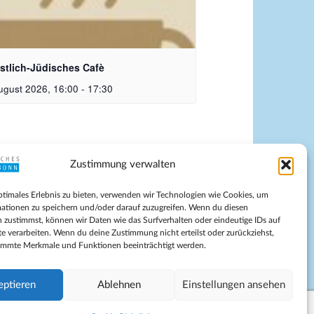
istlich-Jüdisches Cafe | Bildquelle: KI
riert
istlich-Jüdisches Cafè
ugust 2026, 16:00
-
17:30
Zustimmung verwalten
pressum
ptimales Erlebnis zu bieten, verwenden wir Technologien wie Cookies, um
tenschutz
ationen zu speichern und/oder darauf zuzugreifen. Wenn du diesen
ilnahmebedingungen
 zustimmst, können wir Daten wie das Surfverhalten oder eindeutige IDs auf
te verarbeiten. Wenn du deine Zustimmung nicht erteilst oder zurückziehst,
Evangelische Kirche in Bonn
immte Merkmale und Funktionen beeinträchtigt werden.
kie-Richtlinie (EU)
schäftsbedingungen
eptieren
Ablehnen
Einstellungen ansehen