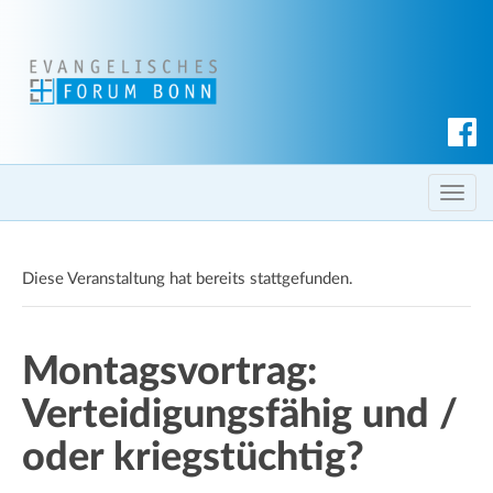
S
u
c
T
h
o
e
g
n
Diese Veranstaltung hat bereits stattgefunden.
g
l
e
Montagsvortrag:
n
a
Verteidigungsfähig und /
v
i
oder kriegstüchtig?
g