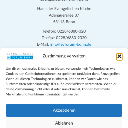
Haus der Evangelischen Kirche
Adenauerallee 37
53113 Bonn
Telefon: 0228/6880-320
Telefax: 0228/6880-9320
E-Mail:
info@evforum-bonn.de
Zustimmung verwalten
Das Evangelische Forum Bonn will in seinen zentralen
Veranstaltungen und den Angeboten vor Ort auf Grundfragen des
Um dir ein optimales Erlebnis zu bieten, verwenden wir Technologien wie
persönlichen, beruflichen, kirchlichen und öffentlichen Lebens
Cookies, um Geräteinformationen zu speichern und/oder darauf zuzugreifen.
eingehen, zu offener Begegnung und ehrlicher Auseinandersetzung
Wenn du diesen Technologien zustimmst, können wir Daten wie das
anregen und mithelfen, aus der Verheißung des Evangeliums heraus
Surfverhalten oder eindeutige IDs auf dieser Website verarbeiten. Wenn du
deine Zustimmung nicht erteilst oder zurückziehst, können bestimmte
im individuellen und gesellschaftlichen Leben verantwortlich zu
Merkmale und Funktionen beeinträchtigt werden.
denken, zu reden und zu handeln.
Impressum
Akzeptieren
Datenschutz
Teilnahmebedingungen
Ablehnen