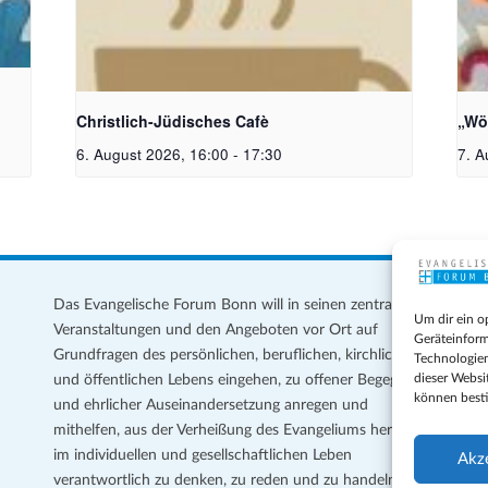
Christlich-Jüdisches Cafe | Bildquelle: KI
Bil
generiert
Mei
Christlich-Jüdisches Cafè
„Wö
6. August 2026, 16:00
-
17:30
7. A
Das Evangelische Forum Bonn will in seinen zentralen
Im
Um dir ein o
Veranstaltungen und den Angeboten vor Ort auf
Da
Geräteinform
Grundfragen des persönlichen, beruflichen, kirchlichen
Te
Technologien
dieser Websi
und öffentlichen Lebens eingehen, zu offener Begegnung
können best
und ehrlicher Auseinandersetzung anregen und
Coo
mithelfen, aus der Verheißung des Evangeliums heraus
Ge
im individuellen und gesellschaftlichen Leben
Akz
verantwortlich zu denken, zu reden und zu handeln.