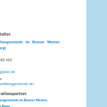
talter
rchengemeinde im Bonner Westen
erg)
880 482
g@ekir.de
e:
hardtberggemeinde.de/
ationspartner
chengemeinde im Bonner Westen
m Bonn