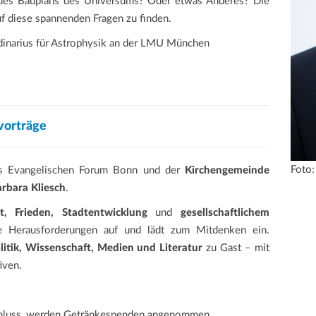
l des Bauplans des Universums? Oder etwas Anderes? Die
 diese spannenden Fragen zu finden.
inarius für Astrophysik an der LMU München
vorträge
Foto:
es Evangelischen Forum Bonn und der
Kirchengemeinde
rbara Kliesch
.
, Frieden, Stadtentwicklung
und
gesellschaftlichem
le Herausforderungen auf und lädt zum Mitdenken ein.
litik, Wissenschaft, Medien und Literatur
zu Gast – mit
iven.
chluss, werden Getränkespenden angenommen