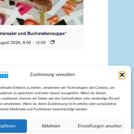
dquelle_ Pixabay Free_Christoph
nersmann
rtersalat und Buchstabensuppe“
ugust 2026, 9:00
-
12:00
Zustimmung verwalten
pressum
ptimales Erlebnis zu bieten, verwenden wir Technologien wie Cookies, um
tenschutz
ationen zu speichern und/oder darauf zuzugreifen. Wenn du diesen
ilnahmebedingungen
 zustimmst, können wir Daten wie das Surfverhalten oder eindeutige IDs auf
te verarbeiten. Wenn du deine Zustimmung nicht erteilst oder zurückziehst,
Evangelische Kirche in Bonn
immte Merkmale und Funktionen beeinträchtigt werden.
kie-Richtlinie (EU)
schäftsbedingungen
eptieren
Ablehnen
Einstellungen ansehen