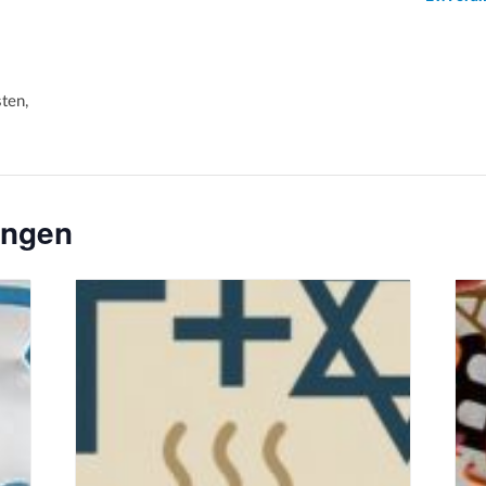
en,
ungen