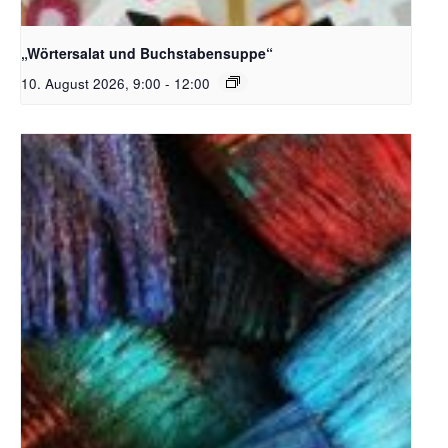
Bildquelle_ Pixabay Free_Christoph Meinersmann
„Wörtersalat und Buchstabensuppe“
10. August 2026, 9:00
-
12:00
Unsplash_RhondaK Native Florida Folk Artist