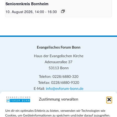
Seniorenkreis Bornheim
10. August 2026, 14:00
-
16:30
Evangelisches Forum Bonn
Haus der Evangelischen Kirche
Adenauerallee 37
53113 Bonn
Telefon: 0228/6880-320
Telefax: 0228/6880-9320
E-Mail:
info@evforum-bonn.de
Zustimmung verwalten
Das Evangelische Forum Bonn will in seinen zentralen
Veranstaltungen und den Angeboten vor Ort auf Grundfragen des
Um dir ein optimales Erlebnis zu bieten, verwenden wir Technologien wie
persönlichen, beruflichen, kirchlichen und öffentlichen Lebens
Cookies, um Geräteinformationen zu speichern und/oder darauf zuzugreifen.