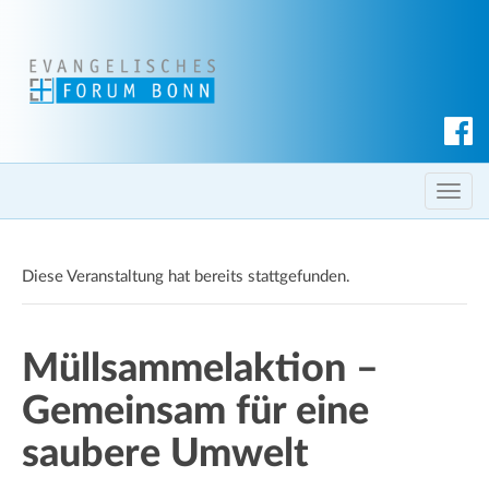
S
u
c
T
h
o
e
g
n
Diese Veranstaltung hat bereits stattgefunden.
g
l
e
Müllsammelaktion –
n
a
Gemeinsam für eine
v
i
saubere Umwelt
g