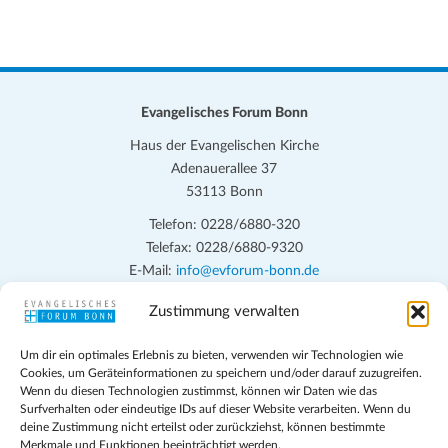
Evangelisches Forum Bonn
Haus der Evangelischen Kirche
Adenauerallee 37
53113 Bonn
Telefon: 0228/6880-320
Telefax: 0228/6880-9320
E-Mail:
info@evforum-bonn.de
Zustimmung verwalten
Das Evangelische Forum Bonn will in seinen zentralen
Veranstaltungen und den Angeboten vor Ort auf Grundfragen des
Um dir ein optimales Erlebnis zu bieten, verwenden wir Technologien wie
persönlichen, beruflichen, kirchlichen und öffentlichen Lebens
Cookies, um Geräteinformationen zu speichern und/oder darauf zuzugreifen.
eingehen, zu offener Begegnung und ehrlicher Auseinandersetzung
Wenn du diesen Technologien zustimmst, können wir Daten wie das
anregen und mithelfen, aus der Verheißung des Evangeliums heraus
Surfverhalten oder eindeutige IDs auf dieser Website verarbeiten. Wenn du
deine Zustimmung nicht erteilst oder zurückziehst, können bestimmte
im individuellen und gesellschaftlichen Leben verantwortlich zu
Merkmale und Funktionen beeinträchtigt werden.