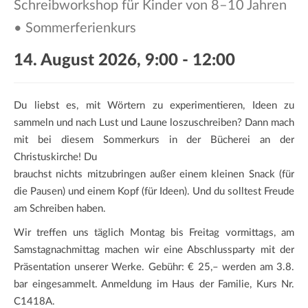
Schreibworkshop für Kinder von 8–10 Jahren
a
t
• Sommerferienkurs
i
o
14. August 2026, 9:00
-
12:00
n
Du liebst es, mit Wörtern zu experimentieren, Ideen zu
sammeln und nach Lust und Laune loszuschreiben? Dann mach
mit bei diesem Sommerkurs in der Bücherei an der
Christuskirche! Du
brauchst nichts mitzubringen außer einem kleinen Snack (für
die Pausen) und einem Kopf (für Ideen). Und du solltest Freude
am Schreiben haben.
Wir treffen uns täglich Montag bis Freitag vormittags, am
Samstagnachmittag machen wir eine Abschlussparty mit der
Präsentation unserer Werke. Gebühr: € 25,– werden am 3.8.
bar eingesammelt. Anmeldung im Haus der Familie, Kurs Nr.
C1418A.