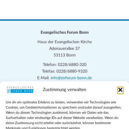
Evangelisches Forum Bonn
Haus der Evangelischen Kirche
Adenauerallee 37
53113 Bonn
Telefon: 0228/6880-320
Telefax: 0228/6880-9320
E-Mail:
info@evforum-bonn.de
Zustimmung verwalten
Das Evangelische Forum Bonn will in seinen zentralen
Veranstaltungen und den Angeboten vor Ort auf Grundfragen des
Um dir ein optimales Erlebnis zu bieten, verwenden wir Technologien wie
persönlichen, beruflichen, kirchlichen und öffentlichen Lebens
Cookies, um Geräteinformationen zu speichern und/oder darauf zuzugreifen.
eingehen, zu offener Begegnung und ehrlicher Auseinandersetzung
Wenn du diesen Technologien zustimmst, können wir Daten wie das
anregen und mithelfen, aus der Verheißung des Evangeliums heraus
Surfverhalten oder eindeutige IDs auf dieser Website verarbeiten. Wenn du
deine Zustimmung nicht erteilst oder zurückziehst, können bestimmte
im individuellen und gesellschaftlichen Leben verantwortlich zu
Merkmale und Funktionen beeinträchtigt werden.