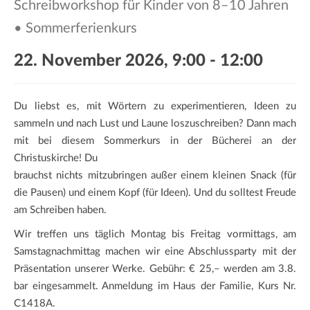
Schreibworkshop für Kinder von 8–10 Jahren
a
t
• Sommerferienkurs
i
o
22. November 2026, 9:00
-
12:00
n
Du liebst es, mit Wörtern zu experimentieren, Ideen zu
sammeln und nach Lust und Laune loszuschreiben? Dann mach
mit bei diesem Sommerkurs in der Bücherei an der
Christuskirche! Du
brauchst nichts mitzubringen außer einem kleinen Snack (für
die Pausen) und einem Kopf (für Ideen). Und du solltest Freude
am Schreiben haben.
Wir treffen uns täglich Montag bis Freitag vormittags, am
Samstagnachmittag machen wir eine Abschlussparty mit der
Präsentation unserer Werke. Gebühr: € 25,– werden am 3.8.
bar eingesammelt. Anmeldung im Haus der Familie, Kurs Nr.
C1418A.