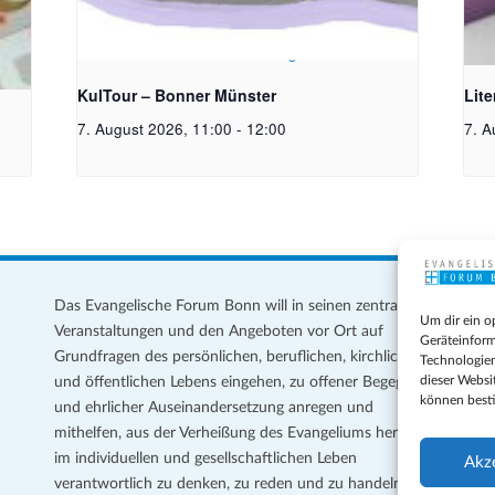
toph
Bildrechte: Ev. Erlöser Kirchengemeinde Bonn
Bild
KulTour – Bonner Münster
Lit
7. August 2026, 11:00
-
12:00
7. A
Das Evangelische Forum Bonn will in seinen zentralen
Im
Um dir ein o
Veranstaltungen und den Angeboten vor Ort auf
Da
Geräteinform
Grundfragen des persönlichen, beruflichen, kirchlichen
Te
Technologien
dieser Websi
und öffentlichen Lebens eingehen, zu offener Begegnung
können best
und ehrlicher Auseinandersetzung anregen und
Coo
mithelfen, aus der Verheißung des Evangeliums heraus
Ge
im individuellen und gesellschaftlichen Leben
Akz
verantwortlich zu denken, zu reden und zu handeln.