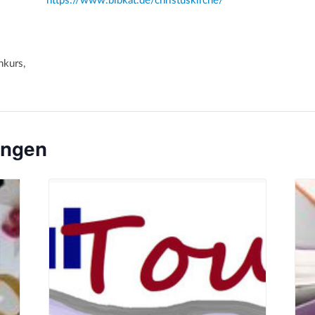
https://www.bibkat.de/christuskirche/
kurs,
ungen