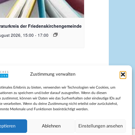
quelle Pixabay
eraturkreis der Friedenskirchengemeinde
ugust 2026, 15:00
-
17:00
Zustimmung verwalten
pressum
ptimales Erlebnis zu bieten, verwenden wir Technologien wie Cookies, um
tenschutz
ationen zu speichern und/oder darauf zuzugreifen. Wenn du diesen
ilnahmebedingungen
 zustimmst, können wir Daten wie das Surfverhalten oder eindeutige IDs auf
te verarbeiten. Wenn du deine Zustimmung nicht erteilst oder zurückziehst,
Evangelische Kirche in Bonn
immte Merkmale und Funktionen beeinträchtigt werden.
kie-Richtlinie (EU)
schäftsbedingungen
eptieren
Ablehnen
Einstellungen ansehen