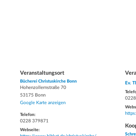
Veranstaltungsort
Vera
Bücherei Christuskirche Bonn
Ev. 
Hohenzollernstraße 70
Telef
53175 Bonn
0228
Google Karte anzeigen
Webs
https
Telefon:
0228 379871
Koop
Webseite:
Schr