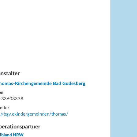
nstalter
Thomas-Kirchengemeinde Bad Godesberg
on:
 33603378
eite:
://bgv.ekir.de/gemeinden/thomas/
erationspartner
eibland NRW