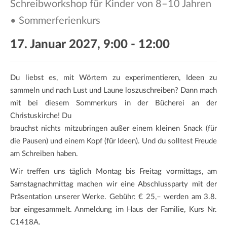
Schreibworkshop für Kinder von 8–10 Jahren
a
t
• Sommerferienkurs
i
o
17. Januar 2027, 9:00
-
12:00
n
Du liebst es, mit Wörtern zu experimentieren, Ideen zu
sammeln und nach Lust und Laune loszuschreiben? Dann mach
mit bei diesem Sommerkurs in der Bücherei an der
Christuskirche! Du
brauchst nichts mitzubringen außer einem kleinen Snack (für
die Pausen) und einem Kopf (für Ideen). Und du solltest Freude
am Schreiben haben.
Wir treffen uns täglich Montag bis Freitag vormittags, am
Samstagnachmittag machen wir eine Abschlussparty mit der
Präsentation unserer Werke. Gebühr: € 25,– werden am 3.8.
bar eingesammelt. Anmeldung im Haus der Familie, Kurs Nr.
C1418A.