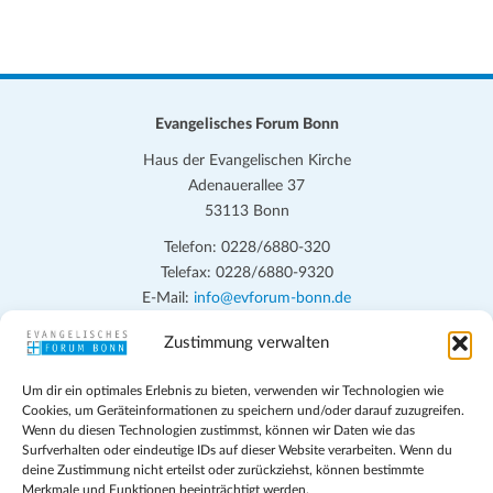
Evangelisches Forum Bonn
Haus der Evangelischen Kirche
Adenauerallee 37
53113 Bonn
Telefon: 0228/6880-320
Telefax: 0228/6880-9320
E-Mail:
info@evforum-bonn.de
Zustimmung verwalten
Das Evangelische Forum Bonn will in seinen zentralen
Veranstaltungen und den Angeboten vor Ort auf Grundfragen des
Um dir ein optimales Erlebnis zu bieten, verwenden wir Technologien wie
persönlichen, beruflichen, kirchlichen und öffentlichen Lebens
Cookies, um Geräteinformationen zu speichern und/oder darauf zuzugreifen.
eingehen, zu offener Begegnung und ehrlicher Auseinandersetzung
Wenn du diesen Technologien zustimmst, können wir Daten wie das
anregen und mithelfen, aus der Verheißung des Evangeliums heraus
Surfverhalten oder eindeutige IDs auf dieser Website verarbeiten. Wenn du
deine Zustimmung nicht erteilst oder zurückziehst, können bestimmte
im individuellen und gesellschaftlichen Leben verantwortlich zu
Merkmale und Funktionen beeinträchtigt werden.