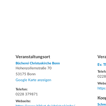
Veranstaltungsort
Vera
Bücherei Christuskirche Bonn
Ev. 
Hohenzollernstraße 70
Telef
53175 Bonn
0228
Google Karte anzeigen
Webs
https
Telefon:
0228 379871
Koop
Webseite:
Schr