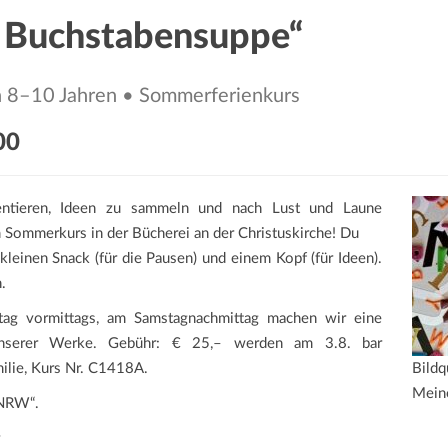
d Buchstabensuppe“
n 8–10 Jahren • Sommerferienkurs
00
entieren, Ideen zu sammeln und nach Lust und Laune
 Sommerkurs in der Bücherei an der Christuskirche! Du
kleinen Snack (für die Pausen) und einem Kopf (für Ideen).
.
itag vormittags, am Samstagnachmittag machen wir eine
 unserer Werke. Gebühr: € 25,– werden am 3.8. bar
ilie, Kurs Nr. C1418A.
Bildq
Mein
 NRW“.