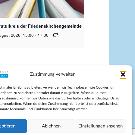
quelle Pixabay
eraturkreis der Friedenskirchengemeinde
ugust 2026, 15:00
-
17:00
Zustimmung verwalten
pressum
ptimales Erlebnis zu bieten, verwenden wir Technologien wie Cookies, um
tenschutz
ationen zu speichern und/oder darauf zuzugreifen. Wenn du diesen
ilnahmebedingungen
 zustimmst, können wir Daten wie das Surfverhalten oder eindeutige IDs auf
te verarbeiten. Wenn du deine Zustimmung nicht erteilst oder zurückziehst,
Evangelische Kirche in Bonn
immte Merkmale und Funktionen beeinträchtigt werden.
kie-Richtlinie (EU)
schäftsbedingungen
eptieren
Ablehnen
Einstellungen ansehen