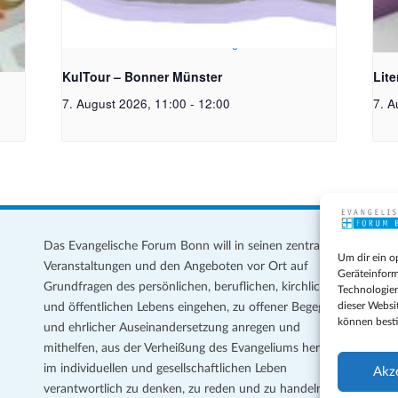
toph
Bildrechte: Ev. Erlöser Kirchengemeinde Bonn
Bild
KulTour – Bonner Münster
Lit
7. August 2026, 11:00
-
12:00
7. A
Das Evangelische Forum Bonn will in seinen zentralen
Im
Um dir ein o
Veranstaltungen und den Angeboten vor Ort auf
Da
Geräteinform
Grundfragen des persönlichen, beruflichen, kirchlichen
Te
Technologien
dieser Websi
und öffentlichen Lebens eingehen, zu offener Begegnung
können best
und ehrlicher Auseinandersetzung anregen und
Coo
mithelfen, aus der Verheißung des Evangeliums heraus
Ge
im individuellen und gesellschaftlichen Leben
Akz
verantwortlich zu denken, zu reden und zu handeln.