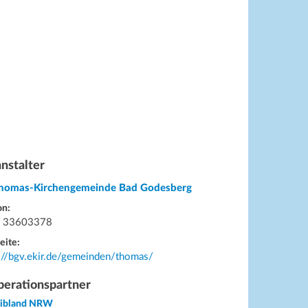
nstalter
Thomas-Kirchengemeinde Bad Godesberg
on:
 33603378
eite:
://bgv.ekir.de/gemeinden/thomas/
erationspartner
eibland NRW