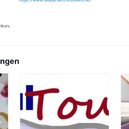
https://www.bibkat.de/christuskirche/
kurs,
ungen