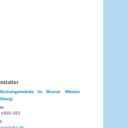
nstalter
Kirchengemeinde im Bonner Westen
dtberg)
on:
 6880 482
l:
berg@ekir.de