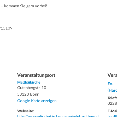
 – kommen Sie gern vorbei!
915109
Veranstaltungsort
Vera
Matthäikirche
Ev. 
Gutenbergstr. 10
(Har
53123 Bonn
Telef
Google Karte anzeigen
0228
Webseite:
E-Mai
http://evangelischekirchengemeindehardtberg.d
hardt