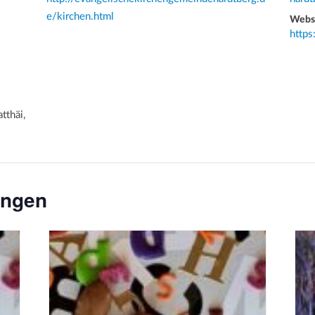
e/kirchen.html
Webs
https
thäi,
ungen