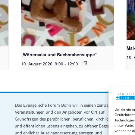
toph
Bildquelle_ Pixabay Free_Christoph
Unsp
Meinersmann
Mal
„Wörtersalat und Buchstabensuppe“
10. 
10. August 2026, 9:00
-
12:00
Das Evangelische Forum Bonn will in seinen zentralen
Im
Um dir ein o
Veranstaltungen und den Angeboten vor Ort auf
Da
Geräteinform
Grundfragen des persönlichen, beruflichen, kirchlichen
Te
Technologien
dieser Websi
und öffentlichen Lebens eingehen, zu offener Begegnung
können best
und ehrlicher Auseinandersetzung anregen und
Coo