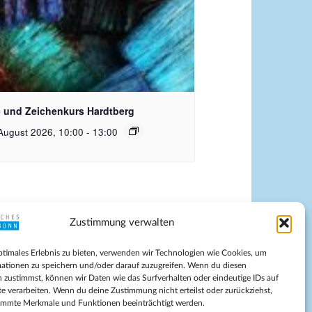
lash_RhondaK Native Florida Folk Artist
- und Zeichenkurs Hardtberg
August 2026, 10:00
-
13:00
Zustimmung verwalten
pressum
ptimales Erlebnis zu bieten, verwenden wir Technologien wie Cookies, um
tenschutz
ationen zu speichern und/oder darauf zuzugreifen. Wenn du diesen
ilnahmebedingungen
 zustimmst, können wir Daten wie das Surfverhalten oder eindeutige IDs auf
te verarbeiten. Wenn du deine Zustimmung nicht erteilst oder zurückziehst,
Evangelische Kirche in Bonn
immte Merkmale und Funktionen beeinträchtigt werden.
kie-Richtlinie (EU)