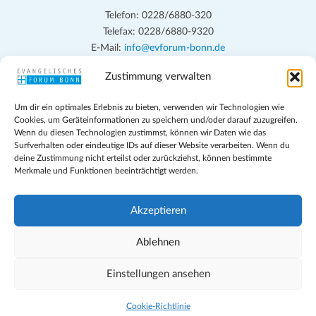
Telefon: 0228/6880-320
Telefax: 0228/6880-9320
E-Mail:
info@evforum-bonn.de
Zustimmung verwalten
Das Evangelische Forum Bonn will in seinen zentralen
Veranstaltungen und den Angeboten vor Ort auf Grundfragen des
Um dir ein optimales Erlebnis zu bieten, verwenden wir Technologien wie
persönlichen, beruflichen, kirchlichen und öffentlichen Lebens
Cookies, um Geräteinformationen zu speichern und/oder darauf zuzugreifen.
eingehen, zu offener Begegnung und ehrlicher Auseinandersetzung
Wenn du diesen Technologien zustimmst, können wir Daten wie das
anregen und mithelfen, aus der Verheißung des Evangeliums heraus
Surfverhalten oder eindeutige IDs auf dieser Website verarbeiten. Wenn du
deine Zustimmung nicht erteilst oder zurückziehst, können bestimmte
im individuellen und gesellschaftlichen Leben verantwortlich zu
Merkmale und Funktionen beeinträchtigt werden.
denken, zu reden und zu handeln.
Impressum
Akzeptieren
Datenschutz
Teilnahmebedingungen
Ablehnen
Evangelische Kirche in Bonn
Cookie-Richtlinie (EU)
Einstellungen ansehen
Geschäftsbedingungen
Cookie-Richtlinie