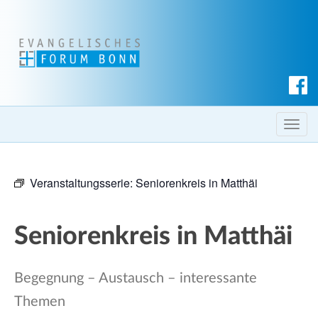
S
u
c
T
h
o
e
g
n
Veranstaltungsserie:
Seniorenkreis in Matthäi
g
l
e
Seniorenkreis in Matthäi
n
a
v
Begegnung – Austausch – interessante
i
Themen
g