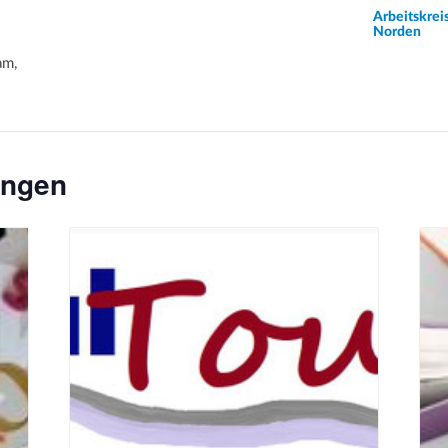
Arbeitskrei
Norden
am,
ungen