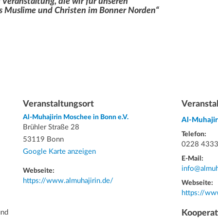
 Veranstaltung, die wir für unseren
is Muslime und Christen im Bonner Norden“
Veranstaltungsort
Veransta
Al-Muhajirin Moschee in Bonn e.V.
Al-Muhajir
Brühler Straße 28
Telefon:
53119 Bonn
0228 433
Google Karte anzeigen
E-Mail:
info@almuh
Webseite:
https://www.almuhajirin.de/
Webseite:
https://ww
und
Kooperat