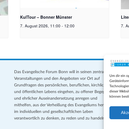
toph
Bildrechte: Ev. Erlöser Kirchengemeinde Bonn
Bild
KulTour – Bonner Münster
Lit
7. August 2026, 11:00
-
12:00
7. A
Das Evangelische Forum Bonn will in seinen zentralen
Im
Um dir ein o
Veranstaltungen und den Angeboten vor Ort auf
Da
Geräteinform
Grundfragen des persönlichen, beruflichen, kirchlichen
Te
Technologien
dieser Websi
und öffentlichen Lebens eingehen, zu offener Begegnung
können best
und ehrlicher Auseinandersetzung anregen und
Coo
mithelfen, aus der Verheißung des Evangeliums heraus
Ge
im individuellen und gesellschaftlichen Leben
Akz
verantwortlich zu denken, zu reden und zu handeln.