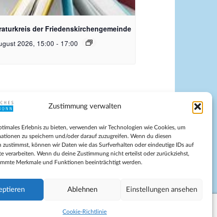
quelle Pixabay
eraturkreis der Friedenskirchengemeinde
ugust 2026, 15:00
-
17:00
Zustimmung verwalten
pressum
ptimales Erlebnis zu bieten, verwenden wir Technologien wie Cookies, um
tenschutz
ationen zu speichern und/oder darauf zuzugreifen. Wenn du diesen
ilnahmebedingungen
 zustimmst, können wir Daten wie das Surfverhalten oder eindeutige IDs auf
te verarbeiten. Wenn du deine Zustimmung nicht erteilst oder zurückziehst,
Evangelische Kirche in Bonn
immte Merkmale und Funktionen beeinträchtigt werden.
kie-Richtlinie (EU)
schäftsbedingungen
eptieren
Ablehnen
Einstellungen ansehen
Cookie-Richtlinie