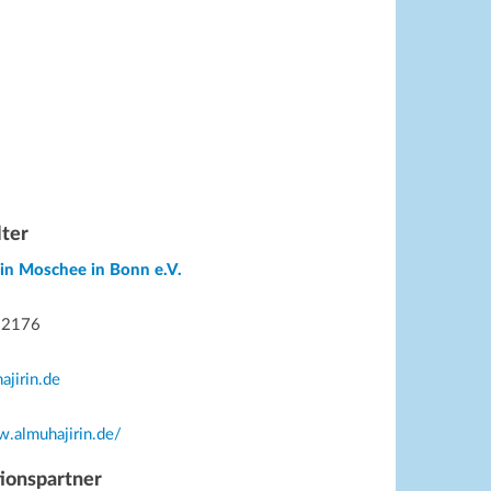
lter
in Moschee in Bonn e.V.
32176
ajirin.de
w.almuhajirin.de/
ionspartner