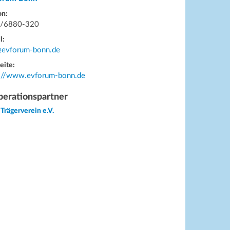
on:
/6880-320
l:
@evforum-bonn.de
eite:
s://www.evforum-bonn.de
erationspartner
 Trägerverein e.V.