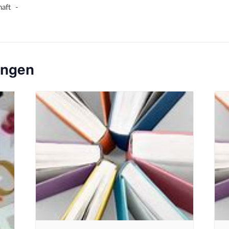
haft -
ungen
toph
Bildquelle Pixabay
Bild