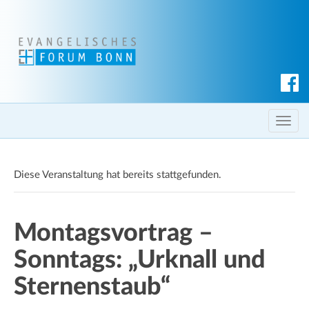
S
u
c
T
h
o
e
g
n
Diese Veranstaltung hat bereits stattgefunden.
g
l
e
Montagsvortrag –
n
a
Sonntags: „Urknall und
v
i
Sternenstaub“
g