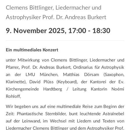
a
Clemens Bittlinger, Liedermacher und
t
i
Astrophysiker Prof. Dr. Andreas Burkert
o
9. November 2025, 17:00
-
18:30
n
Ein multimediales Konzert
unter Mitwirkung von Clemens Bittlinger, Liedermacher und
Pfarrer
,
Prof. Dr. Andreas Burkert, Ordinarius für Astrophysik
an der LMU München, Matthias Dörsam (Saxophon,
Klarinette), David Plüss (Keyboard), der Kantorei der Ev.
Kirchengemeinde Hardtberg / Leitung Kantorin Noémi
Rohloff,
Wir begeben uns auf eine multimediale Reise zum Beginn der
Zeit: Phantastische Sternbilder, bunt leuchtende Astralnebel
auf der Leinwand, im Wechsel mit Liedern und Texten von
Liedermacher Clemens Bittlinger und dem Astrophysiker Prof.