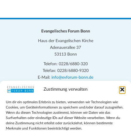
Evangelisches Forum Bonn
Haus der Evangelischen Kirche
Adenauerallee 37
53113 Bonn
Telefon: 0228/6880-320
Telefax: 0228/6880-9320
E-Mail:
info@evforum-bonn.de
Zustimmung verwalten
Das Evangelische Forum Bonn will in seinen zentralen
Veranstaltungen und den Angeboten vor Ort auf Grundfragen des
Um dir ein optimales Erlebnis zu bieten, verwenden wir Technologien wie
persönlichen, beruflichen, kirchlichen und öffentlichen Lebens
Cookies, um Geräteinformationen zu speichern und/oder darauf zuzugreifen.
eingehen, zu offener Begegnung und ehrlicher Auseinandersetzung
Wenn du diesen Technologien zustimmst, können wir Daten wie das
anregen und mithelfen, aus der Verheißung des Evangeliums heraus
Surfverhalten oder eindeutige IDs auf dieser Website verarbeiten. Wenn du
deine Zustimmung nicht erteilst oder zurückziehst, können bestimmte
im individuellen und gesellschaftlichen Leben verantwortlich zu
Merkmale und Funktionen beeinträchtigt werden.
denken, zu reden und zu handeln.