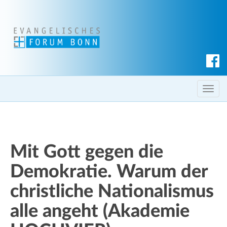
S
u
c
T
h
o
e
g
n
g
l
Mit Gott gegen die
e
Demokratie. Warum der
n
a
christliche Nationalismus
v
i
alle angeht (Akademie
g