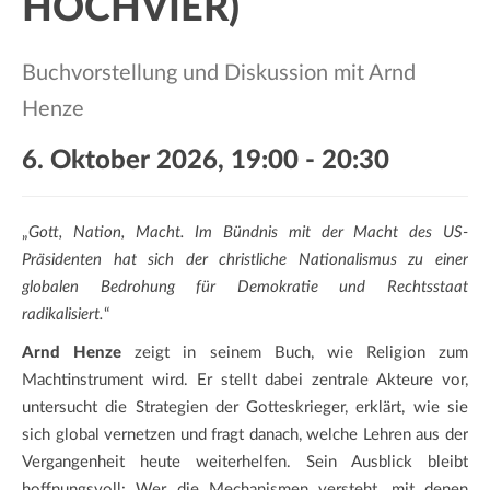
HOCHVIER)
a
t
i
Buchvorstellung und Diskussion mit Arnd
o
Henze
n
6. Oktober 2026, 19:00
-
20:30
„
Gott, Nation, Macht. Im Bündnis mit der Macht des US-
Präsidenten hat sich der christliche Nationalismus zu einer
globalen Bedrohung für Demokratie und Rechtsstaat
radikalisiert.
“
Arnd Henze
zeigt in seinem Buch, wie Religion zum
Machtinstrument wird. Er stellt dabei zentrale Akteure vor,
untersucht die Strategien der Gotteskrieger, erklärt, wie sie
sich global vernetzen und fragt danach, welche Lehren aus der
Vergangenheit heute weiterhelfen. Sein Ausblick bleibt
hoffnungsvoll: Wer die Mechanismen versteht, mit denen