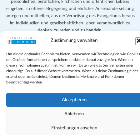
persönlichen, beruflichen, kirchlichen und öffentlichen Lebens
eingehen, zu offener Begegnung und ehrlicher Auseinandersetzung
anregen und mithelfen, aus der Verheißung des Evangeliums heraus
im individuellen und gesellschaftlichen Leben verantwortlich zu
denken, zu reden und zu handeln.
Zustimmung verwalten
Impressum
Datenschutz
Um dir ein optimales Erlebnis zu bieten, verwenden wir Technologien wie Cookies
Teilnahmebedingungen
um Geräteinformationen zu speichern und/oder darauf zuzugreifen. Wenn du
diesen Technologien zustimmst, können wir Daten wie das Surfverhalten oder
Evangelische Kirche in Bonn
eindeutige IDs auf dieser Website verarbeiten. Wenn du deine Zustimmung nicht
Cookie-Richtlinie (EU)
erteilst oder zurückziehst, können bestimmte Merkmale und Funktionen
Geschäftsbedingungen
beeinträchtigt werden.
Akzeptieren
Ablehnen
Einstellungen ansehen