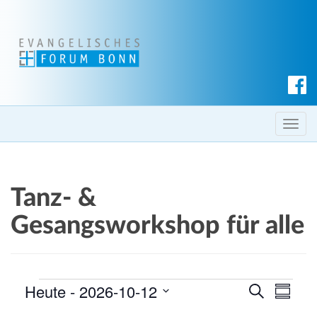
S
u
c
T
h
o
e
g
n
g
Tanz- &
l
e
Gesangsworkshop für alle
n
a
v
Veranstaltungen
Heute
 - 
2026-10-12
V
V
i
S
Z
u
g
e
e
u
D
c