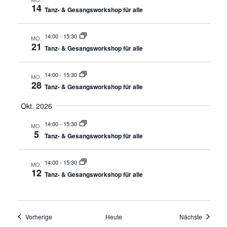
t
S
14
Tanz- & Gesangsworkshop für alle
e
u
n
c
14:00
-
15:30
MO.
-
21
Tanz- & Gesangsworkshop für alle
h
N
a
e
14:00
-
15:30
MO.
v
28
u
Tanz- & Gesangsworkshop für alle
i
n
Okt. 2026
g
d
a
14:00
-
15:30
MO.
5
t
Tanz- & Gesangsworkshop für alle
A
i
n
o
14:00
-
15:30
MO.
s
12
n
Tanz- & Gesangsworkshop für alle
i
c
Veranstaltungen
Veransta
Vorherige
Heute
Nächste
h