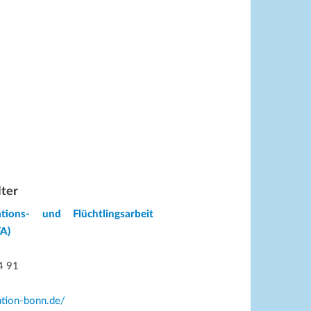
lter
tions- und Flüchtlingsarbeit
A)
4 91
ation-bonn.de/