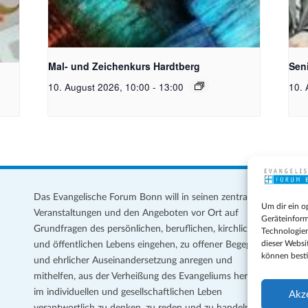
toph
Unsplash_RhondaK Native Florida Folk Artist
Bild
Mal- und Zeichenkurs Hardtberg
Sen
10. August 2026, 10:00
-
13:00
10. 
Das Evangelische Forum Bonn will in seinen zentralen
Im
Um dir ein o
Veranstaltungen und den Angeboten vor Ort auf
Da
Geräteinform
Grundfragen des persönlichen, beruflichen, kirchlichen
Te
Technologien
dieser Websi
und öffentlichen Lebens eingehen, zu offener Begegnung
können best
und ehrlicher Auseinandersetzung anregen und
Coo
mithelfen, aus der Verheißung des Evangeliums heraus
Ge
im individuellen und gesellschaftlichen Leben
Akz
verantwortlich zu denken, zu reden und zu handeln.