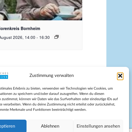
quelle Pixabay Free
iorenkreis Bornheim
August 2026, 14:00
-
16:30
Zustimmung verwalten
pressum
ptimales Erlebnis zu bieten, verwenden wir Technologien wie Cookies, um
tenschutz
ationen zu speichern und/oder darauf zuzugreifen. Wenn du diesen
ilnahmebedingungen
 zustimmst, können wir Daten wie das Surfverhalten oder eindeutige IDs auf
te verarbeiten. Wenn du deine Zustimmung nicht erteilst oder zurückziehst,
Evangelische Kirche in Bonn
immte Merkmale und Funktionen beeinträchtigt werden.
kie-Richtlinie (EU)
schäftsbedingungen
eptieren
Ablehnen
Einstellungen ansehen