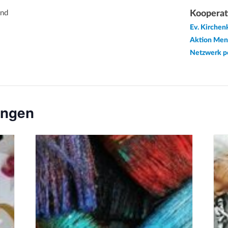
und
Kooperat
Ev. Kirchen
Aktion Men
Netzwerk pol
ungen