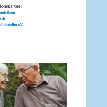
ionspartner
kreis Bonn
sch
itikatelier e.V.