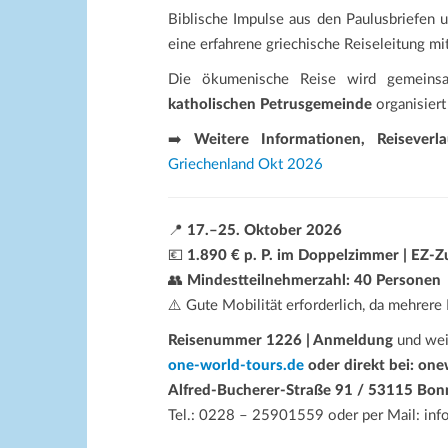
Biblische Impulse aus den Paulusbriefen 
eine erfahrene griechische Reiseleitung m
Die ökumenische Reise wird gemein
katholischen Petrusgemeinde
organisier
➡️
Weitere Informationen, Reiseverl
Griechenland Okt 2026
📍
17.–25. Oktober 2026
💶
1.890 € p. P. im Doppelzimmer | EZ-Z
👥
Mindestteilnehmerzahl: 40 Personen
⚠️ Gute Mobilität erforderlich, da mehrer
Reisenummer 1226 | Anmeldung
und wei
one-world-tours.de
oder direkt bei: on
Alfred-Bucherer-Straße 91 / 53115 Bon
Tel.: 0228 – 25901559 oder per Mail: in