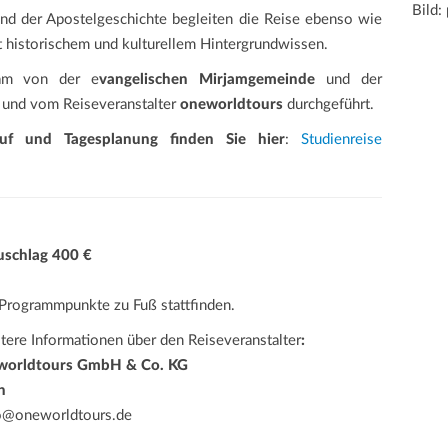
Bild:
und der Apostelgeschichte begleiten die Reise ebenso wie
it historischem und kulturellem Hintergrundwissen.
sam von der e
vangelischen Mirjamgemeinde
und der
t und vom Reiseveranstalter
oneworldtours
durchgeführt.
auf und Tagesplanung finden Sie hier
:
Studienreise
uschlag 400 €
e Programmpunkte zu Fuß stattfinden.
tere Informationen über den Reiseveranstalter
:
eworldtours GmbH & Co. KG
n
fo@oneworldtours.de