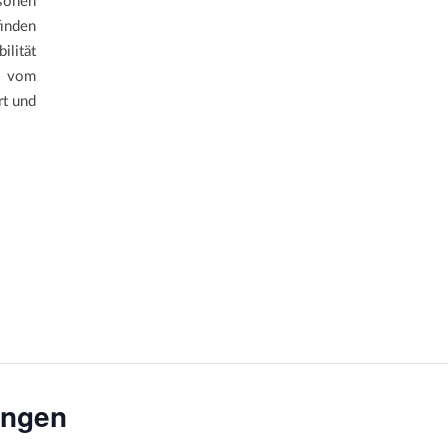
sonen
inden
lität
 vom
rt und
ungen