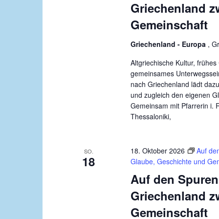
Griechenland z
Gemeinschaft
Griechenland - Europa
, G
Altgriechische Kultur, früh
gemeinsames Unterwegssein:
nach Griechenland lädt dazu
und zugleich den eigenen G
Gemeinsam mit Pfarrerin i. 
Thessaloniki,
18. Oktober 2026
Auf de
SO.
18
Glaube, Geschichte und Ge
Auf den Spuren
Griechenland z
Gemeinschaft