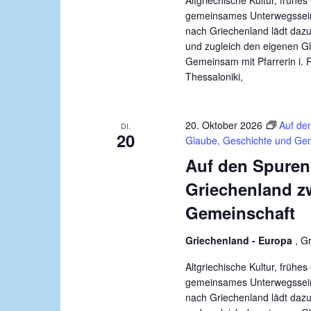
Altgriechische Kultur, früh
gemeinsames Unterwegssein:
nach Griechenland lädt dazu
und zugleich den eigenen G
Gemeinsam mit Pfarrerin i. 
Thessaloniki,
20. Oktober 2026
Auf de
DI.
20
Glaube, Geschichte und Ge
Auf den Spuren
Griechenland z
Gemeinschaft
Griechenland - Europa
, G
Altgriechische Kultur, früh
gemeinsames Unterwegssein:
nach Griechenland lädt dazu