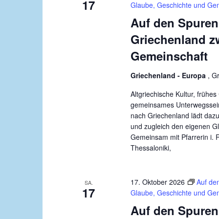
17
Glaube, Geschichte und Ge
w
Auf den Spuren
ä
h
Griechenland z
l
Gemeinschaft
e
n
Griechenland - Europa
, G
.
Altgriechische Kultur, früh
gemeinsames Unterwegssein:
nach Griechenland lädt dazu
und zugleich den eigenen G
Gemeinsam mit Pfarrerin i. 
Thessaloniki,
17. Oktober 2026
Auf de
SA.
17
Glaube, Geschichte und Ge
Auf den Spuren