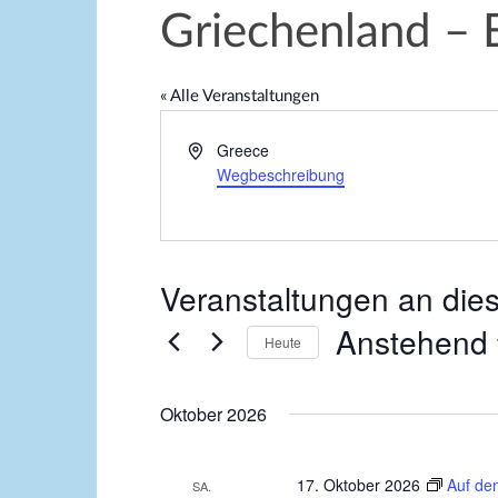
Griechenland – 
« Alle Veranstaltungen
A
Greece
d
Wegbeschreibung
r
e
s
s
Veranstaltungen an die
e
Anstehend
Heute
D
a
Oktober 2026
t
u
17. Oktober 2026
Auf de
SA.
m