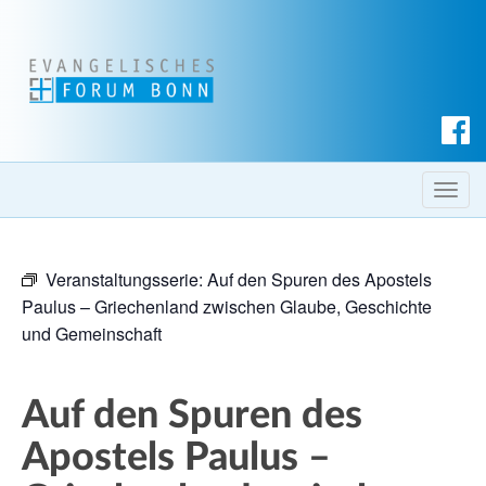
S
u
c
T
h
o
e
g
n
Veranstaltungsserie:
Auf den Spuren des Apostels
g
Paulus – Griechenland zwischen Glaube, Geschichte
l
und Gemeinschaft
e
n
a
Auf den Spuren des
v
i
Apostels Paulus –
g