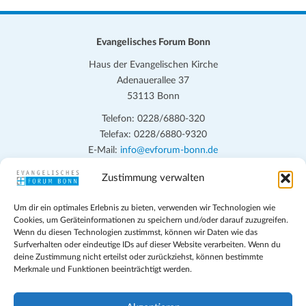
Evangelisches Forum Bonn
Haus der Evangelischen Kirche
Adenauerallee 37
53113 Bonn
Telefon: 0228/6880-320
Telefax: 0228/6880-9320
E-Mail:
info@evforum-bonn.de
Zustimmung verwalten
Das Evangelische Forum Bonn will in seinen zentralen
Veranstaltungen und den Angeboten vor Ort auf Grundfragen des
Um dir ein optimales Erlebnis zu bieten, verwenden wir Technologien wie
persönlichen, beruflichen, kirchlichen und öffentlichen Lebens
Cookies, um Geräteinformationen zu speichern und/oder darauf zuzugreifen.
eingehen, zu offener Begegnung und ehrlicher Auseinandersetzung
Wenn du diesen Technologien zustimmst, können wir Daten wie das
anregen und mithelfen, aus der Verheißung des Evangeliums heraus
Surfverhalten oder eindeutige IDs auf dieser Website verarbeiten. Wenn du
deine Zustimmung nicht erteilst oder zurückziehst, können bestimmte
im individuellen und gesellschaftlichen Leben verantwortlich zu
Merkmale und Funktionen beeinträchtigt werden.
denken, zu reden und zu handeln.
Impressum