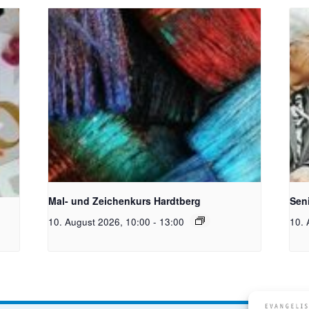
toph
Unsplash_RhondaK Native Florida Folk Artist
Bild
Mal- und Zeichenkurs Hardtberg
Sen
10. August 2026, 10:00
-
13:00
10. 