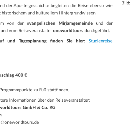
Bild:
und der Apostelgeschichte begleiten die Reise ebenso wie
it historischem und kulturellem Hintergrundwissen.
sam von der e
vangelischen Mirjamgemeinde
und der
t und vom Reiseveranstalter
oneworldtours
durchgeführt.
auf und Tagesplanung finden Sie hier
:
Studienreise
uschlag 400 €
e Programmpunkte zu Fuß stattfinden.
tere Informationen über den Reiseveranstalter
:
eworldtours GmbH & Co. KG
n
fo@oneworldtours.de