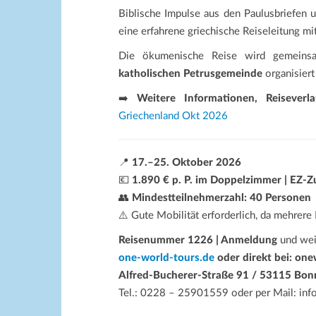
Biblische Impulse aus den Paulusbriefen 
eine erfahrene griechische Reiseleitung m
Die ökumenische Reise wird gemein
katholischen Petrusgemeinde
organisier
➡️
Weitere Informationen, Reiseverl
Griechenland Okt 2026
📍
17.–25. Oktober 2026
💶
1.890 € p. P. im Doppelzimmer | EZ-Z
👥
Mindestteilnehmerzahl: 40 Personen
⚠️ Gute Mobilität erforderlich, da mehrer
Reisenummer 1226 | Anmeldung
und wei
one-world-tours.de
oder direkt bei: on
Alfred-Bucherer-Straße 91 / 53115 Bon
Tel.: 0228 – 25901559 oder per Mail: in