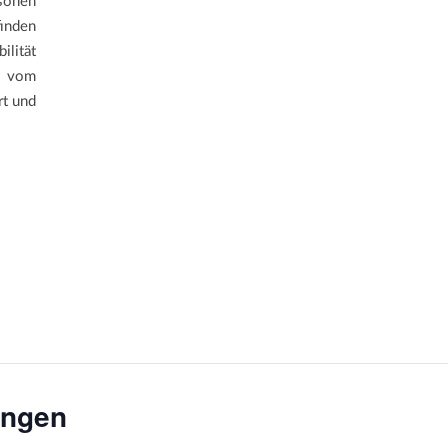
sonen
inden
lität
 vom
rt und
ungen