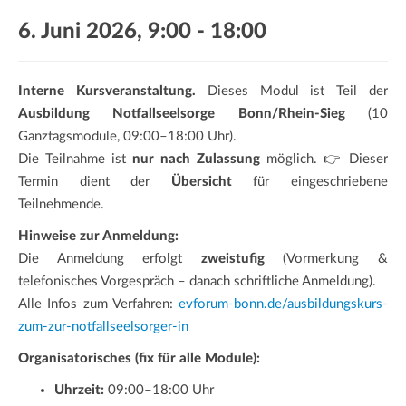
a
6. Juni 2026, 9:00
-
18:00
t
i
o
Interne Kursveranstaltung.
Dieses Modul ist Teil der
n
Ausbildung Notfallseelsorge Bonn/Rhein-Sieg
(10
Ganztagsmodule, 09:00–18:00 Uhr).
Die Teilnahme ist
nur nach Zulassung
möglich. 👉 Dieser
Termin dient der
Übersicht
für eingeschriebene
Teilnehmende.
Hinweise zur Anmeldung:
Die Anmeldung erfolgt
zweistufig
(Vormerkung &
telefonisches Vorgespräch – danach schriftliche Anmeldung).
Alle Infos zum Verfahren:
evforum-bonn.de/ausbildungskurs-
zum-zur-notfallseelsorger-in
Organisatorisches (fix für alle Module):
Uhrzeit:
09:00–18:00 Uhr