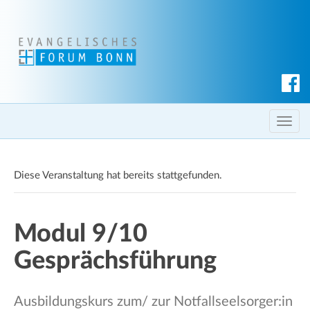
S
u
c
T
h
o
e
g
n
Diese Veranstaltung hat bereits stattgefunden.
g
l
e
Modul 9/10
n
a
Gesprächsführung
v
i
g
Ausbildungskurs zum/ zur Notfallseelsorger:in