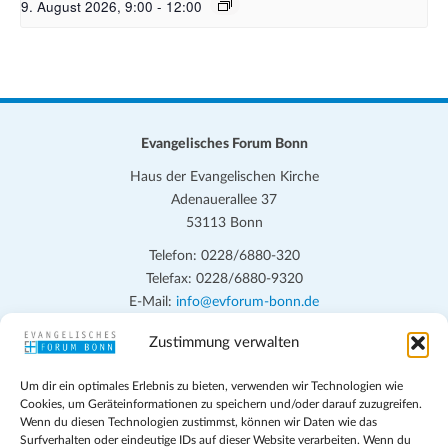
9. August 2026, 9:00
-
12:00
Evangelisches Forum Bonn
Haus der Evangelischen Kirche
Adenauerallee 37
53113 Bonn
Telefon: 0228/6880-320
Telefax: 0228/6880-9320
E-Mail:
info@evforum-bonn.de
Zustimmung verwalten
Das Evangelische Forum Bonn will in seinen zentralen
Veranstaltungen und den Angeboten vor Ort auf Grundfragen des
Um dir ein optimales Erlebnis zu bieten, verwenden wir Technologien wie
persönlichen, beruflichen, kirchlichen und öffentlichen Lebens
Cookies, um Geräteinformationen zu speichern und/oder darauf zuzugreifen.
eingehen, zu offener Begegnung und ehrlicher Auseinandersetzung
Wenn du diesen Technologien zustimmst, können wir Daten wie das
anregen und mithelfen, aus der Verheißung des Evangeliums heraus
Surfverhalten oder eindeutige IDs auf dieser Website verarbeiten. Wenn du