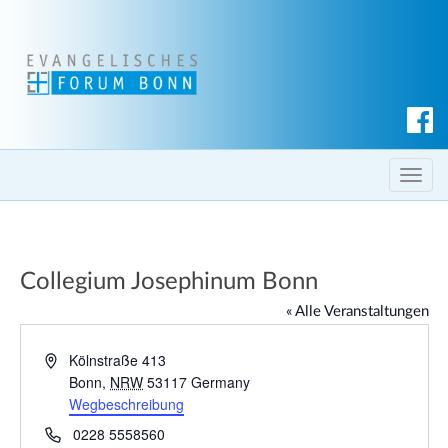
S
u
c
T
h
o
e
g
n
g
Collegium Josephinum Bonn
l
e
« Alle Veranstaltungen
n
a
A
Kölnstraße 413
d
Bonn
,
NRW
53117
Germany
v
r
Wegbeschreibung
i
e
g
T
0228 5558560
s