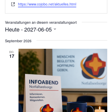
e
a
W
https://www.cojobo.net/aktuelles.html
s
l
t
e
e
e
b
i
f
s
o
Veranstaltungen an diesem veranstaltungsort
o
e
n
Heute
 - 
2027-06-05
n
i
D
t
September 2026
e
a
t
DO.
17
u
m
w
ä
h
l
e
n
.