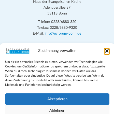
Haus der Evangelischen Kirche
Adenauerallee 37
53113 Bonn
Telefon: 0228/6880-320
Telefax: 0228/6880-9320
E-Mail:
info@evforum-bonn.de
Das Evangelische Forum Bonn will in seinen zentralen
Veranstaltungen und den Angeboten vor Ort auf Grundfragen des
Zustimmung verwalten
persönlichen, beruflichen, kirchlichen und öffentlichen Lebens
Um dir ein optimales Erlebnis zu bieten, verwenden wir Technologien wie
eingehen, zu offener Begegnung und ehrlicher Auseinandersetzung
Cookies, um Geräteinformationen zu speichern und/oder darauf zuzugreifen.
anregen und mithelfen, aus der Verheißung des Evangeliums heraus
Wenn du diesen Technologien zustimmst, können wir Daten wie das
im individuellen und gesellschaftlichen Leben verantwortlich zu
Surfverhalten oder eindeutige IDs auf dieser Website verarbeiten. Wenn du
denken, zu reden und zu handeln.
deine Zustimmung nicht erteilst oder zurückziehst, können bestimmte
Merkmale und Funktionen beeinträchtigt werden.
Impressum
Datenschutz
Akzeptieren
Teilnahmebedingungen
Evangelische Kirche in Bonn
Ablehnen