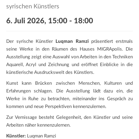
a
syrischen Künstlers
t
i
6. Juli 2026, 15:00
-
18:00
o
n
Der syrische Künstler
Luqman Ramzi
präsentiert erstmals
seine Werke in den Räumen des Hauses MIGRApolis. Die
Ausstellung zeigt eine Auswahl von Arbeiten in den Techniken
Aquarell, Acryl und Zeichnung und eröffnet Einblicke in die
künstlerische Ausdruckswelt des Künstlers.
Kunst kann Brücken zwischen Menschen, Kulturen und
Erfahrungen schlagen. Die Ausstellung lädt dazu ein, die
Werke in Ruhe zu betrachten, miteinander ins Gespräch zu
kommen und neue Perspektiven kennenzulernen.
Zur Vernissage besteht Gelegenheit, den Künstler und seine
Arbeiten näher kennenzulernen.
Künstler:
Luqman Ramzi