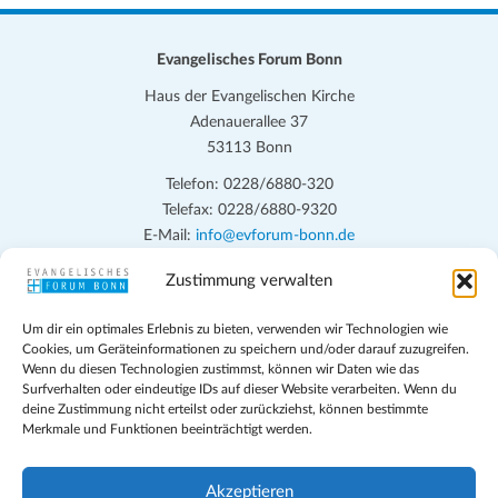
Evangelisches Forum Bonn
Haus der Evangelischen Kirche
Adenauerallee 37
53113 Bonn
Telefon: 0228/6880-320
Telefax: 0228/6880-9320
E-Mail:
info@evforum-bonn.de
Zustimmung verwalten
Das Evangelische Forum Bonn will in seinen zentralen
Veranstaltungen und den Angeboten vor Ort auf Grundfragen des
Um dir ein optimales Erlebnis zu bieten, verwenden wir Technologien wie
persönlichen, beruflichen, kirchlichen und öffentlichen Lebens
Cookies, um Geräteinformationen zu speichern und/oder darauf zuzugreifen.
eingehen, zu offener Begegnung und ehrlicher Auseinandersetzung
Wenn du diesen Technologien zustimmst, können wir Daten wie das
anregen und mithelfen, aus der Verheißung des Evangeliums heraus
Surfverhalten oder eindeutige IDs auf dieser Website verarbeiten. Wenn du
deine Zustimmung nicht erteilst oder zurückziehst, können bestimmte
im individuellen und gesellschaftlichen Leben verantwortlich zu
Merkmale und Funktionen beeinträchtigt werden.
denken, zu reden und zu handeln.
Impressum
Akzeptieren