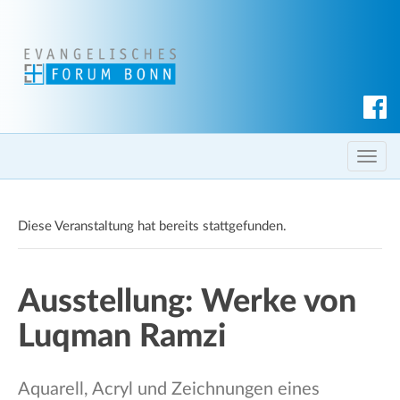
S
u
c
T
h
o
e
g
n
Diese Veranstaltung hat bereits stattgefunden.
g
l
e
Ausstellung: Werke von
n
a
Luqman Ramzi
v
i
g
Aquarell, Acryl und Zeichnungen eines