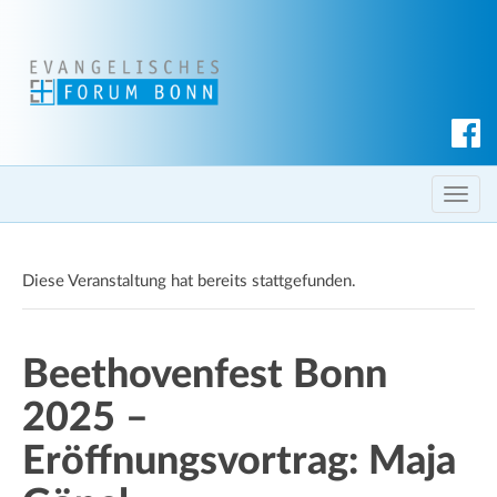
S
u
c
T
h
o
e
g
n
Diese Veranstaltung hat bereits stattgefunden.
g
l
e
Beethovenfest Bonn
n
a
2025 –
v
i
Eröffnungsvortrag: Maja
g