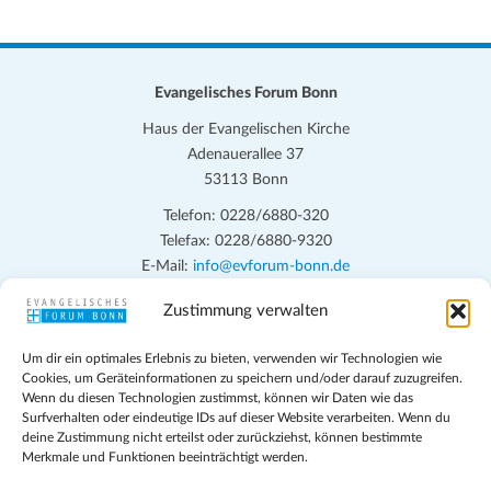
Evangelisches Forum Bonn
Haus der Evangelischen Kirche
Adenauerallee 37
53113 Bonn
Telefon: 0228/6880-320
Telefax: 0228/6880-9320
E-Mail:
info@evforum-bonn.de
Zustimmung verwalten
Das Evangelische Forum Bonn will in seinen zentralen
Veranstaltungen und den Angeboten vor Ort auf Grundfragen des
Um dir ein optimales Erlebnis zu bieten, verwenden wir Technologien wie
persönlichen, beruflichen, kirchlichen und öffentlichen Lebens
Cookies, um Geräteinformationen zu speichern und/oder darauf zuzugreifen.
eingehen, zu offener Begegnung und ehrlicher Auseinandersetzung
Wenn du diesen Technologien zustimmst, können wir Daten wie das
anregen und mithelfen, aus der Verheißung des Evangeliums heraus
Surfverhalten oder eindeutige IDs auf dieser Website verarbeiten. Wenn du
deine Zustimmung nicht erteilst oder zurückziehst, können bestimmte
im individuellen und gesellschaftlichen Leben verantwortlich zu
Merkmale und Funktionen beeinträchtigt werden.
denken, zu reden und zu handeln.