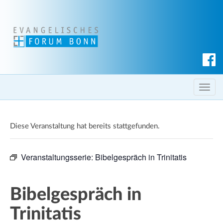
S
u
c
T
h
o
e
g
n
Diese Veranstaltung hat bereits stattgefunden.
g
l
e
Veranstaltungsserie:
Bibelgespräch in Trinitatis
n
a
v
Bibelgespräch in
i
Trinitatis
g