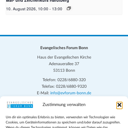
10. August 2026, 10:00
-
13:00
Evangelisches Forum Bonn
Haus der Evangelischen Kirche
Adenauerallee 37
53113 Bonn
Telefon: 0228/6880-320
Telefax: 0228/6880-9320
E-Mail:
info@evforum-bonn.de
Zustimmung verwalten
Das Evangelische Forum Bonn will in seinen zentralen
Veranstaltungen und den Angeboten vor Ort auf Grundfragen des
Um dir ein optimales Erlebnis zu bieten, verwenden wir Technologien wie
persönlichen, beruflichen, kirchlichen und öffentlichen Lebens
Cookies, um Geräteinformationen zu speichern und/oder darauf zuzugreifen.
eingehen, zu offener Begegnung und ehrlicher Auseinandersetzung
Wenn du diesen Technologien zustimmst, können wir Daten wie das