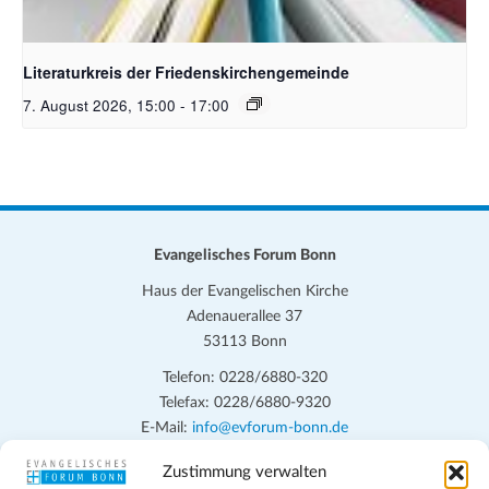
Bildquelle Pixabay
Literaturkreis der Friedenskirchengemeinde
7. August 2026, 15:00
-
17:00
Evangelisches Forum Bonn
Haus der Evangelischen Kirche
Adenauerallee 37
53113 Bonn
Telefon: 0228/6880-320
Telefax: 0228/6880-9320
E-Mail:
info@evforum-bonn.de
Zustimmung verwalten
Das Evangelische Forum Bonn will in seinen zentralen