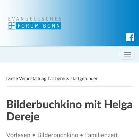
S
u
c
T
h
o
e
g
n
Diese Veranstaltung hat bereits stattgefunden.
g
l
e
Bilderbuchkino mit Helga
n
a
Dereje
v
i
g
Vorlesen • Bilderbuchkino • Familienzeit