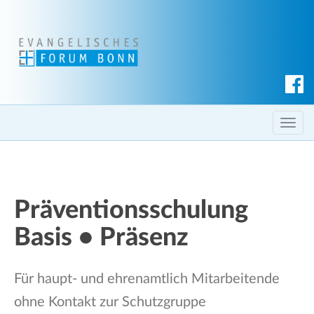
S
u
c
T
h
o
e
g
n
g
l
Präventionsschulung
e
Basis • Präsenz
n
a
v
Für haupt- und ehrenamtlich Mitarbeitende
i
ohne Kontakt zur Schutzgruppe
g