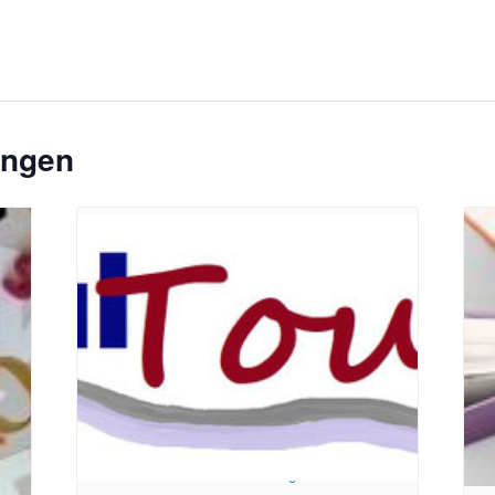
ungen
toph
Bildrechte: Ev. Erlöser Kirchengemeinde Bonn
Bild