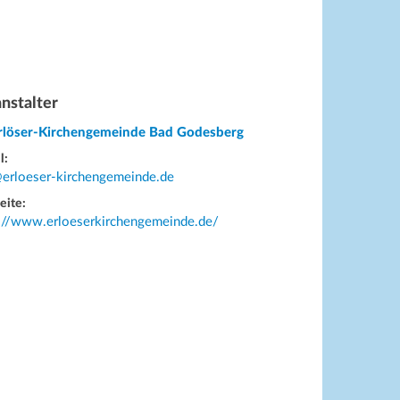
nstalter
Erlöser-Kirchengemeinde Bad Godesberg
l:
@erloeser-kirchengemeinde.de
eite:
s://www.erloeserkirchengemeinde.de/