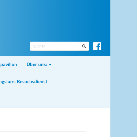
S
u
c
pavillon
Über uns:
h
e
n
ungskurs Besuchsdienst