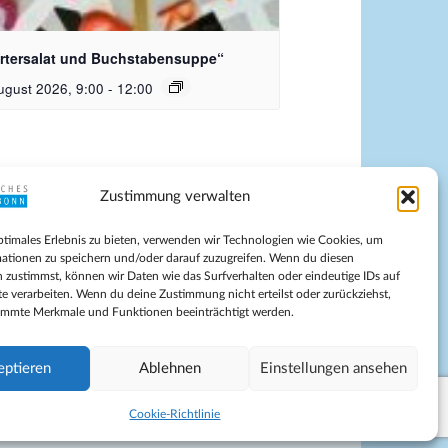
nersmann
rtersalat und Buchstabensuppe“
ugust 2026, 9:00
-
12:00
Zustimmung verwalten
pressum
ptimales Erlebnis zu bieten, verwenden wir Technologien wie Cookies, um
tenschutz
ationen zu speichern und/oder darauf zuzugreifen. Wenn du diesen
ilnahmebedingungen
 zustimmst, können wir Daten wie das Surfverhalten oder eindeutige IDs auf
te verarbeiten. Wenn du deine Zustimmung nicht erteilst oder zurückziehst,
Evangelische Kirche in Bonn
immte Merkmale und Funktionen beeinträchtigt werden.
kie-Richtlinie (EU)
schäftsbedingungen
eptieren
Ablehnen
Einstellungen ansehen
Cookie-Richtlinie