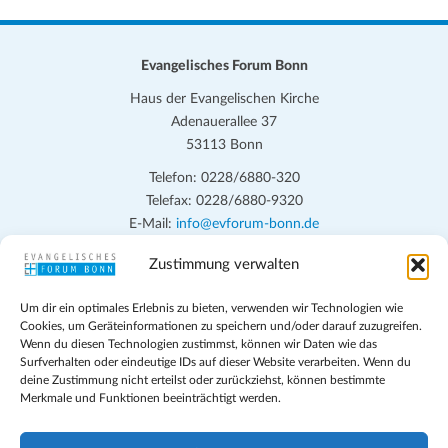
Evangelisches Forum Bonn
Haus der Evangelischen Kirche
Adenauerallee 37
53113 Bonn
Telefon: 0228/6880-320
Telefax: 0228/6880-9320
E-Mail:
info@evforum-bonn.de
Zustimmung verwalten
Das Evangelische Forum Bonn will in seinen zentralen
Veranstaltungen und den Angeboten vor Ort auf Grundfragen des
Um dir ein optimales Erlebnis zu bieten, verwenden wir Technologien wie
persönlichen, beruflichen, kirchlichen und öffentlichen Lebens
Cookies, um Geräteinformationen zu speichern und/oder darauf zuzugreifen.
eingehen, zu offener Begegnung und ehrlicher Auseinandersetzung
Wenn du diesen Technologien zustimmst, können wir Daten wie das
anregen und mithelfen, aus der Verheißung des Evangeliums heraus
Surfverhalten oder eindeutige IDs auf dieser Website verarbeiten. Wenn du
deine Zustimmung nicht erteilst oder zurückziehst, können bestimmte
im individuellen und gesellschaftlichen Leben verantwortlich zu
Merkmale und Funktionen beeinträchtigt werden.
denken, zu reden und zu handeln.