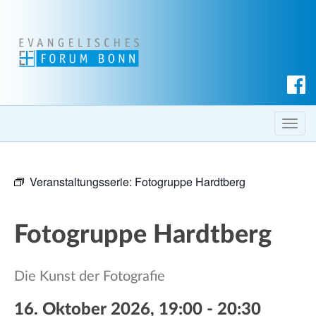
S
u
c
T
h
o
e
g
n
Veranstaltungsserie:
Fotogruppe Hardtberg
g
l
e
Fotogruppe Hardtberg
n
a
v
Die Kunst der Fotografie
i
g
16. Oktober 2026, 19:00
-
20:30