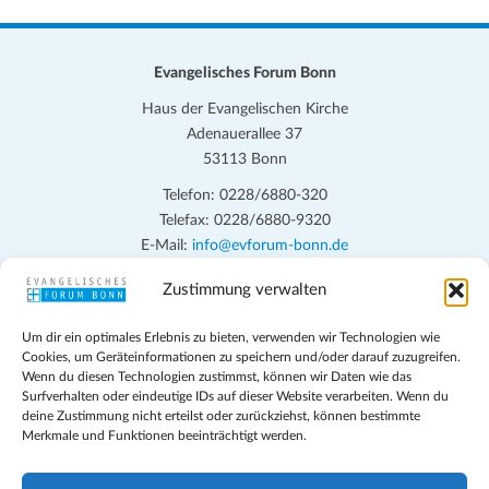
Evangelisches Forum Bonn
Haus der Evangelischen Kirche
Adenauerallee 37
53113 Bonn
Telefon: 0228/6880-320
Telefax: 0228/6880-9320
E-Mail:
info@evforum-bonn.de
Zustimmung verwalten
Das Evangelische Forum Bonn will in seinen zentralen
Veranstaltungen und den Angeboten vor Ort auf Grundfragen des
Um dir ein optimales Erlebnis zu bieten, verwenden wir Technologien wie
persönlichen, beruflichen, kirchlichen und öffentlichen Lebens
Cookies, um Geräteinformationen zu speichern und/oder darauf zuzugreifen.
eingehen, zu offener Begegnung und ehrlicher Auseinandersetzung
Wenn du diesen Technologien zustimmst, können wir Daten wie das
anregen und mithelfen, aus der Verheißung des Evangeliums heraus
Surfverhalten oder eindeutige IDs auf dieser Website verarbeiten. Wenn du
deine Zustimmung nicht erteilst oder zurückziehst, können bestimmte
im individuellen und gesellschaftlichen Leben verantwortlich zu
Merkmale und Funktionen beeinträchtigt werden.
denken, zu reden und zu handeln.