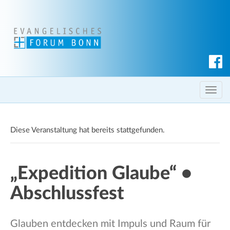
S
u
c
T
h
o
e
g
n
Diese Veranstaltung hat bereits stattgefunden.
g
l
e
„Expedition Glaube“ •
n
a
Abschlussfest
v
i
g
Glauben entdecken mit Impuls und Raum für