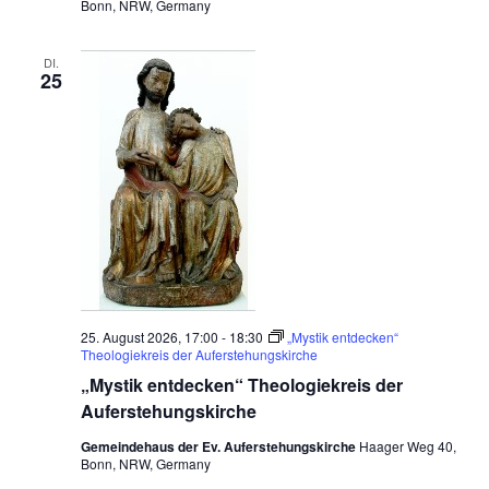
Bonn, NRW, Germany
a
t
u
r
DI.
25
k
r
e
i
s
–
A
u
f
e
r
s
t
e
h
25. August 2026, 17:00
-
18:30
„Mystik entdecken“
u
Theologiekreis der Auferstehungskirche
n
g
„Mystik entdecken“ Theologiekreis der
Auferstehungskirche
Gemeindehaus der Ev. Auferstehungskirche
Haager Weg 40,
Bonn, NRW, Germany