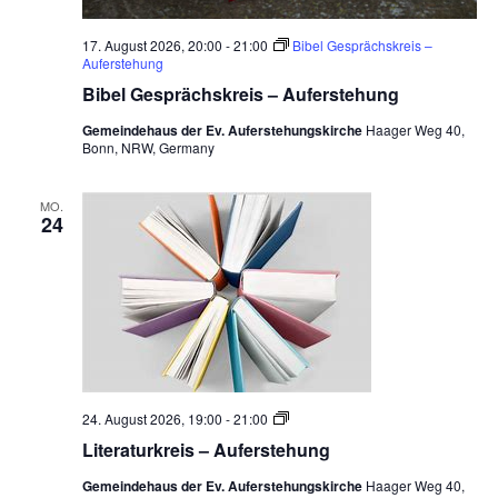
17. August 2026, 20:00
-
21:00
Bibel Gesprächskreis –
Auferstehung
Bibel Gesprächskreis – Auferstehung
Gemeindehaus der Ev. Auferstehungskirche
Haager Weg 40,
Bonn, NRW, Germany
MO.
24
L
24. August 2026, 19:00
-
21:00
i
Literaturkreis – Auferstehung
t
e
Gemeindehaus der Ev. Auferstehungskirche
Haager Weg 40,
r