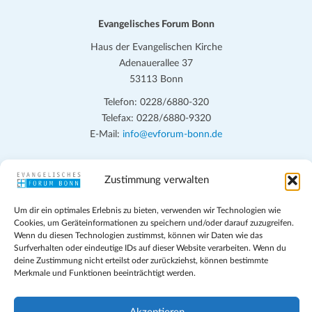
Evangelisches Forum Bonn
Haus der Evangelischen Kirche
Adenauerallee 37
53113 Bonn
Telefon: 0228/6880-320
Telefax: 0228/6880-9320
E-Mail:
info@evforum-bonn.de
Das Evangelische Forum Bonn will in seinen zentralen
Zustimmung verwalten
Veranstaltungen und den Angeboten vor Ort auf Grundfragen des
persönlichen, beruflichen, kirchlichen und öffentlichen Lebens
Um dir ein optimales Erlebnis zu bieten, verwenden wir Technologien wie
eingehen, zu offener Begegnung und ehrlicher Auseinandersetzung
Cookies, um Geräteinformationen zu speichern und/oder darauf zuzugreifen.
anregen und mithelfen, aus der Verheißung des Evangeliums heraus
Wenn du diesen Technologien zustimmst, können wir Daten wie das
im individuellen und gesellschaftlichen Leben verantwortlich zu
Surfverhalten oder eindeutige IDs auf dieser Website verarbeiten. Wenn du
denken, zu reden und zu handeln.
deine Zustimmung nicht erteilst oder zurückziehst, können bestimmte
Merkmale und Funktionen beeinträchtigt werden.
Impressum
Datenschutz