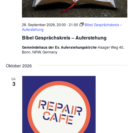
t
e
h
u
n
28. September 2026, 20:00
-
21:00
Bibel Gesprächskreis –
g
Auferstehung
Bibel Gesprächskreis – Auferstehung
Gemeindehaus der Ev. Auferstehungskirche
Haager Weg 40,
Bonn, NRW, Germany
Oktober 2026
SA.
3