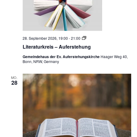
L
28. September 2026, 19:00
-
21:00
i
Literaturkreis – Auferstehung
t
e
Gemeindehaus der Ev. Auferstehungskirche
Haager Weg 40,
r
Bonn, NRW, Germany
a
t
u
r
MO.
28
k
r
e
i
s
–
A
u
f
e
r
s