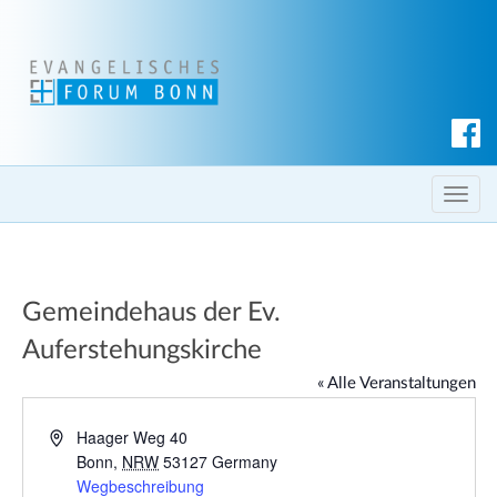
S
u
c
T
h
o
e
g
n
g
Gemeindehaus der Ev.
l
e
Auferstehungskirche
n
« Alle Veranstaltungen
a
v
A
Haager Weg 40
i
d
Bonn
,
NRW
53127
Germany
g
r
Wegbeschreibung