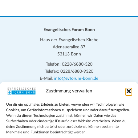
Evangelisches Forum Bonn
Haus der Evangelischen Kirche
Adenauerallee 37
53113 Bonn
Telefon: 0228/6880-320
Telefax: 0228/6880-9320
E-Mail:
info@evforum-bonn.de
Zustimmung verwalten
Das Evangelische Forum Bonn will in seinen zentralen
Veranstaltungen und den Angeboten vor Ort auf Grundfragen des
Um dir ein optimales Erlebnis zu bieten, verwenden wir Technologien wie
persönlichen, beruflichen, kirchlichen und öffentlichen Lebens
Cookies, um Geräteinformationen zu speichern und/oder darauf zuzugreifen.
eingehen, zu offener Begegnung und ehrlicher Auseinandersetzung
Wenn du diesen Technologien zustimmst, können wir Daten wie das
anregen und mithelfen, aus der Verheißung des Evangeliums heraus
Surfverhalten oder eindeutige IDs auf dieser Website verarbeiten. Wenn du
deine Zustimmung nicht erteilst oder zurückziehst, können bestimmte
im individuellen und gesellschaftlichen Leben verantwortlich zu
Merkmale und Funktionen beeinträchtigt werden.
denken, zu reden und zu handeln.