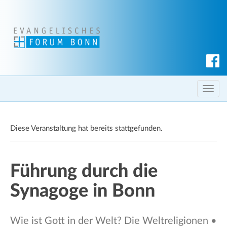
S
u
c
T
h
o
e
g
n
Diese Veranstaltung hat bereits stattgefunden.
g
l
e
Führung durch die
n
a
Synagoge in Bonn
v
i
g
Wie ist Gott in der Welt? Die Weltreligionen •