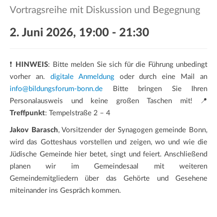
a
Vortragsreihe mit Diskussion und Begegnung
t
i
2. Juni 2026, 19:00
-
21:30
o
n
❗
HINWEIS
: Bitte melden Sie sich für die Führung unbedingt
vorher an.
digitale Anmeldung
oder durch eine Mail an
info@bildungsforum-bonn.de
Bitte bringen Sie Ihren
Personalausweis und keine großen Taschen mit! 📍
Treffpunkt
: Tempelstraße 2 – 4
Jakov Barasch
, Vorsitzender der Synagogen gemeinde Bonn,
wird das Gotteshaus vorstellen und zeigen, wo und wie die
Jüdische Gemeinde hier betet, singt und feiert. Anschließend
planen wir im Gemeindesaal mit weiteren
Gemeindemitgliedern über das Gehörte und Gesehene
miteinander ins Gespräch kommen.