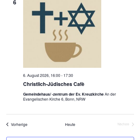
6
u
m
w
ä
h
l
e
n
.
6. August 2026, 16:00
-
17:30
Christlich-Jüdisches Cafè
Gemeindehaus/ -zentrum der Ev. Kreuzkirche
An der
Evangelischen Kirche 6, Bonn, NRW
Veranstaltungen
Vorherige
Heute
Nächste
Veranstalt