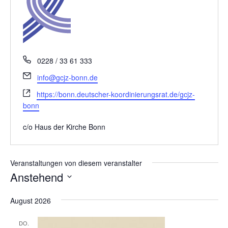
a
t
i
o
n
T
0228 / 33 61 333
e
E
info@gcjz-bonn.de
l
m
W
e
https://bonn.deutscher-koordinierungsrat.de/gcjz-
a
e
f
bonn
i
b
o
l
s
n
c/o Haus der Kirche Bonn
e
i
t
Veranstaltungen von diesem veranstalter
e
Anstehend
D
August 2026
a
t
DO.