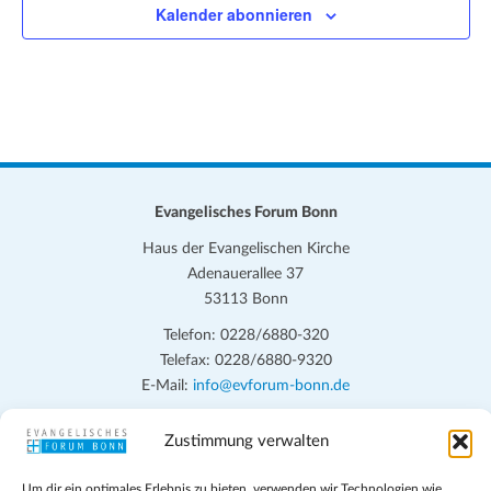
Kalender abonnieren
Evangelisches Forum Bonn
Haus der Evangelischen Kirche
Adenauerallee 37
53113 Bonn
Telefon: 0228/6880-320
Telefax: 0228/6880-9320
E-Mail:
info@evforum-bonn.de
Das Evangelische Forum Bonn will in seinen zentralen
Zustimmung verwalten
Veranstaltungen und den Angeboten vor Ort auf Grundfragen des
persönlichen, beruflichen, kirchlichen und öffentlichen Lebens
Um dir ein optimales Erlebnis zu bieten, verwenden wir Technologien wie