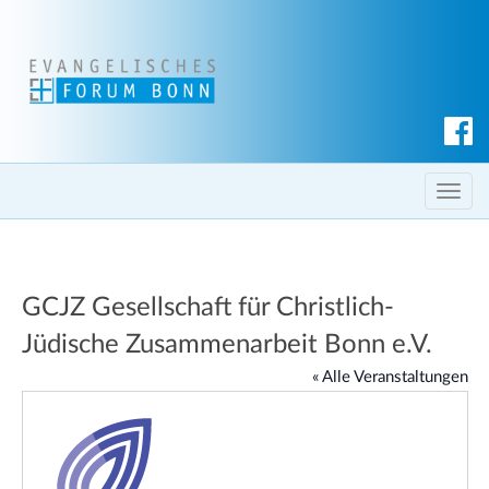
S
u
c
T
h
o
e
g
n
g
GCJZ Gesellschaft für Christlich-
l
e
Jüdische Zusammenarbeit Bonn e.V.
n
« Alle Veranstaltungen
a
v
i
g