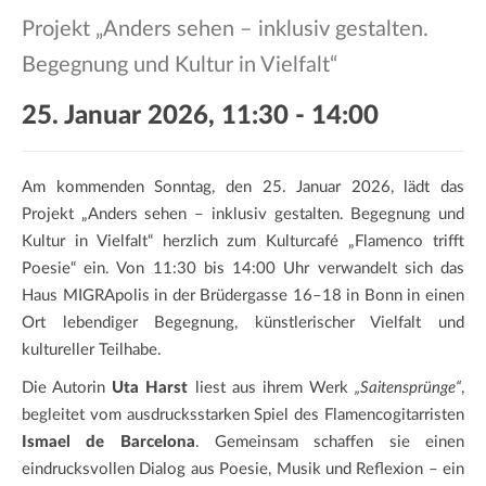
a
Projekt „Anders sehen – inklusiv gestalten.
t
i
Begegnung und Kultur in Vielfalt“
o
25. Januar 2026, 11:30
-
14:00
n
Am kommenden Sonntag, den 25. Januar 2026, lädt das
Projekt „Anders sehen – inklusiv gestalten. Begegnung und
Kultur in Vielfalt“ herzlich zum Kulturcafé „Flamenco trifft
Poesie“ ein. Von 11:30 bis 14:00 Uhr verwandelt sich das
Haus MIGRApolis in der Brüdergasse 16–18 in Bonn in einen
Ort lebendiger Begegnung, künstlerischer Vielfalt und
kultureller Teilhabe.
Die Autorin
Uta Harst
liest aus ihrem Werk
„Saitensprünge“
,
begleitet vom ausdrucksstarken Spiel des Flamencogitarristen
Ismael de Barcelona
. Gemeinsam schaffen sie einen
eindrucksvollen Dialog aus Poesie, Musik und Reflexion – ein