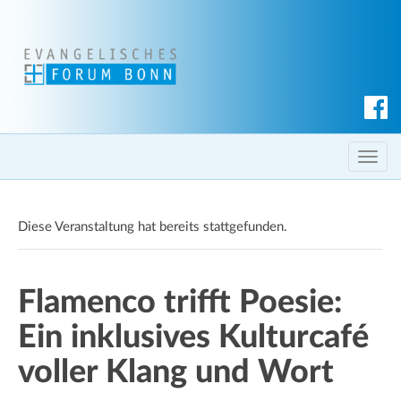
S
u
c
T
h
o
e
g
n
Diese Veranstaltung hat bereits stattgefunden.
g
l
e
Flamenco trifft Poesie:
n
a
Ein inklusives Kulturcafé
v
i
voller Klang und Wort
g