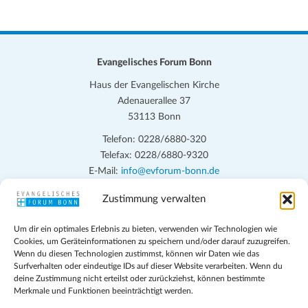
Evangelisches Forum Bonn
Haus der Evangelischen Kirche
Adenauerallee 37
53113 Bonn
Telefon: 0228/6880-320
Telefax: 0228/6880-9320
E-Mail:
info@evforum-bonn.de
Zustimmung verwalten
Das Evangelische Forum Bonn will in seinen zentralen
Veranstaltungen und den Angeboten vor Ort auf Grundfragen des
Um dir ein optimales Erlebnis zu bieten, verwenden wir Technologien wie
persönlichen, beruflichen, kirchlichen und öffentlichen Lebens
Cookies, um Geräteinformationen zu speichern und/oder darauf zuzugreifen.
eingehen, zu offener Begegnung und ehrlicher Auseinandersetzung
Wenn du diesen Technologien zustimmst, können wir Daten wie das
anregen und mithelfen, aus der Verheißung des Evangeliums heraus
Surfverhalten oder eindeutige IDs auf dieser Website verarbeiten. Wenn du
deine Zustimmung nicht erteilst oder zurückziehst, können bestimmte
im individuellen und gesellschaftlichen Leben verantwortlich zu
Merkmale und Funktionen beeinträchtigt werden.
denken, zu reden und zu handeln.