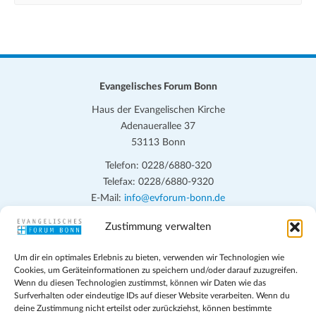
Evangelisches Forum Bonn
Haus der Evangelischen Kirche
Adenauerallee 37
53113 Bonn
Telefon: 0228/6880-320
Telefax: 0228/6880-9320
E-Mail:
info@evforum-bonn.de
Zustimmung verwalten
Das Evangelische Forum Bonn will in seinen zentralen
Veranstaltungen und den Angeboten vor Ort auf Grundfragen des
Um dir ein optimales Erlebnis zu bieten, verwenden wir Technologien wie
persönlichen, beruflichen, kirchlichen und öffentlichen Lebens
Cookies, um Geräteinformationen zu speichern und/oder darauf zuzugreifen.
eingehen, zu offener Begegnung und ehrlicher Auseinandersetzung
Wenn du diesen Technologien zustimmst, können wir Daten wie das
anregen und mithelfen, aus der Verheißung des Evangeliums heraus
Surfverhalten oder eindeutige IDs auf dieser Website verarbeiten. Wenn du
deine Zustimmung nicht erteilst oder zurückziehst, können bestimmte
im individuellen und gesellschaftlichen Leben verantwortlich zu