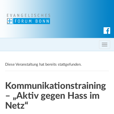
S
u
c
T
h
o
e
g
n
Diese Veranstaltung hat bereits stattgefunden.
g
l
e
Kommunikationstraining
n
a
– „Aktiv gegen Hass im
v
i
Netz“
g