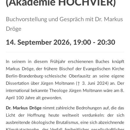
(Akademie HOCHVIER)
a
t
i
Buchvorstellung und Gespräch mit Dr. Markus
o
Dröge
n
14. September 2026, 19:00
-
20:30
In seinem in diesem Frühjahr erschienenen Buches knüpft
Markus Dröge, der frühere Bischof der Evangelischen Kirche
Berlin-Brandenburg-schlesische Oberlausitz an seine eigene
Dissertation über Jürgen Moltmann († 3. Juni 2024) an. Der
international bekannte Theologe Jürgen Moltmann wäre am 8.
April 100 Jahre alt geworden.
Dr. Markus Dröge
nimmt zahlreiche Bedrohungen auf, die das
Licht der Hoffnung heute weltweit verdunkeln: der sich
ausbreitende ökologische Brutalismus, eine sich abzeichnende
Klimakatastrophe, der Verfall freiheitlicher gesellschaftlicher