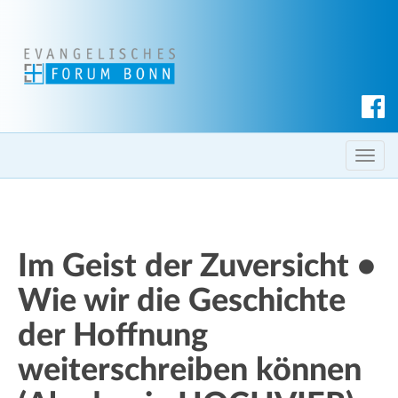
S
u
c
T
h
o
e
g
n
g
l
Im Geist der Zuversicht •
e
Wie wir die Geschichte
n
a
der Hoffnung
v
i
weiterschreiben können
g