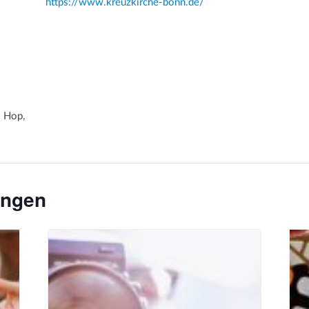
https://www.kreuzkirche-bonn.de/
 Hop,
ungen