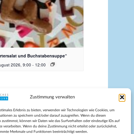
dquelle_ Pixabay Free_Christoph
nersmann
rtersalat und Buchstabensuppe“
ugust 2026, 9:00
-
12:00
Zustimmung verwalten
pressum
ptimales Erlebnis zu bieten, verwenden wir Technologien wie Cookies, um
tenschutz
ationen zu speichern und/oder darauf zuzugreifen. Wenn du diesen
ilnahmebedingungen
 zustimmst, können wir Daten wie das Surfverhalten oder eindeutige IDs auf
te verarbeiten. Wenn du deine Zustimmung nicht erteilst oder zurückziehst,
Evangelische Kirche in Bonn
immte Merkmale und Funktionen beeinträchtigt werden.
kie-Richtlinie (EU)