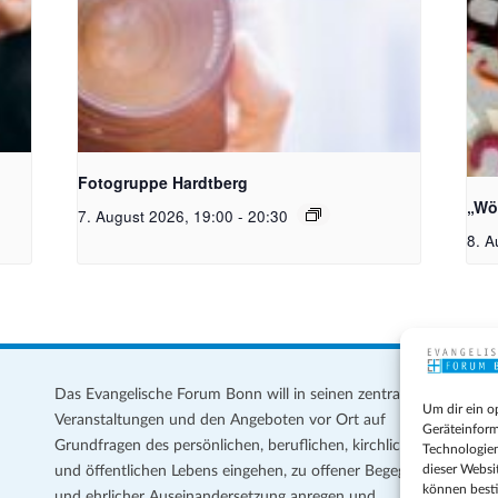
Kamera_Pixabay Free_PublicDomainArchive
Bil
Mei
Fotogruppe Hardtberg
„Wö
7. August 2026, 19:00
-
20:30
8. A
Das Evangelische Forum Bonn will in seinen zentralen
Im
Um dir ein o
Veranstaltungen und den Angeboten vor Ort auf
Da
Geräteinform
Grundfragen des persönlichen, beruflichen, kirchlichen
Te
Technologien
dieser Websi
und öffentlichen Lebens eingehen, zu offener Begegnung
können best
und ehrlicher Auseinandersetzung anregen und
Coo