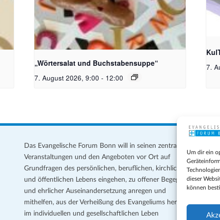
: KI
Bildquelle_ Pixabay Free_Christoph
Bild
Meinersmann
Kul
„Wörtersalat und Buchstabensuppe“
7. A
7. August 2026, 9:00
-
12:00
Das Evangelische Forum Bonn will in seinen zentralen
Im
Um dir ein o
Veranstaltungen und den Angeboten vor Ort auf
Da
Geräteinform
Grundfragen des persönlichen, beruflichen, kirchlichen
Te
Technologien
dieser Websi
und öffentlichen Lebens eingehen, zu offener Begegnung
können best
und ehrlicher Auseinandersetzung anregen und
Coo
mithelfen, aus der Verheißung des Evangeliums heraus
Ge
im individuellen und gesellschaftlichen Leben
Akz