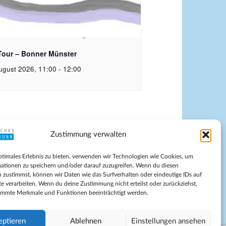
rechte: Ev. Erlöser Kirchengemeinde Bonn
Tour – Bonner Münster
ugust 2026, 11:00
-
12:00
Zustimmung verwalten
pressum
ptimales Erlebnis zu bieten, verwenden wir Technologien wie Cookies, um
tenschutz
ationen zu speichern und/oder darauf zuzugreifen. Wenn du diesen
ilnahmebedingungen
 zustimmst, können wir Daten wie das Surfverhalten oder eindeutige IDs auf
te verarbeiten. Wenn du deine Zustimmung nicht erteilst oder zurückziehst,
Evangelische Kirche in Bonn
immte Merkmale und Funktionen beeinträchtigt werden.
kie-Richtlinie (EU)
schäftsbedingungen
eptieren
Ablehnen
Einstellungen ansehen