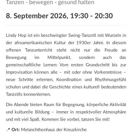
Tanzen - bewegen - gesund halten
a
t
8. September 2026, 19:30
-
20:30
i
o
n
Lindy Hop ist ein beschwingter Swing-Tanzstil mit Wurzeln in
der afroamerikanischen Kultur der 1930er Jahre. In diesem
offenen Tanzunterricht steht nicht nur die Freude an
Bewegung im Mittelpunkt, sondern auch das
gemeinschaftliche Lernen: Vom ersten Grundschritt bis zur
Improvisation können alle – mit oder ohne Vorkenntnisse –
neue Schritte erlernen, Koordination und Rhythmusgefühl
schulen und dabei die Geschichte eines kulturell bedeutenden
Tanzstils kennenlernen.
Die Abende bieten Raum für Begegnung, körperliche Aktivität
und kulturelle Bildung – immer in respektvoller Atmosphäre
und mit viel Spaß. Kommen Sie vorbei, tanzen Sie mit!
📍
Ort:
Melanchthonhaus der Kreuzkirche