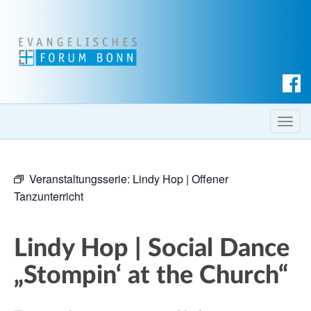
S
u
c
T
h
o
e
g
n
Veranstaltungsserie:
Lindy Hop | Offener
g
Tanzunterricht
l
e
n
Lindy Hop | Social Dance
a
v
„Stompin‘ at the Church“
i
g