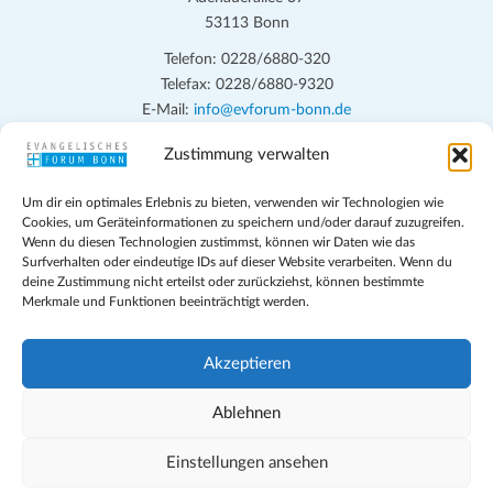
53113 Bonn
Telefon: 0228/6880-320
Telefax: 0228/6880-9320
E-Mail:
info@evforum-bonn.de
Zustimmung verwalten
Das Evangelische Forum Bonn will in seinen zentralen
Veranstaltungen und den Angeboten vor Ort auf Grundfragen des
Um dir ein optimales Erlebnis zu bieten, verwenden wir Technologien wie
persönlichen, beruflichen, kirchlichen und öffentlichen Lebens
Cookies, um Geräteinformationen zu speichern und/oder darauf zuzugreifen.
eingehen, zu offener Begegnung und ehrlicher Auseinandersetzung
Wenn du diesen Technologien zustimmst, können wir Daten wie das
anregen und mithelfen, aus der Verheißung des Evangeliums heraus
Surfverhalten oder eindeutige IDs auf dieser Website verarbeiten. Wenn du
deine Zustimmung nicht erteilst oder zurückziehst, können bestimmte
im individuellen und gesellschaftlichen Leben verantwortlich zu
Merkmale und Funktionen beeinträchtigt werden.
denken, zu reden und zu handeln.
Impressum
Akzeptieren
Datenschutz
Teilnahmebedingungen
Ablehnen
Evangelische Kirche in Bonn
Cookie-Richtlinie (EU)
Einstellungen ansehen
Geschäftsbedingungen