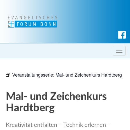
S
u
c
T
h
o
e
g
n
Veranstaltungsserie:
Mal- und Zeichenkurs Hardtberg
g
l
e
Mal- und Zeichenkurs
n
a
Hardtberg
v
i
Kreativität entfalten – Technik erlernen –
g