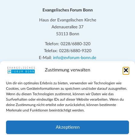
Evangelisches Forum Bonn
Haus der Evangelischen Kirche
Adenauerallee 37
53113 Bonn
Telefon: 0228/6880-320
Telefax: 0228/6880-9320
E-Mail:
info@evforum-bonn.de
Zustimmung verwalten
Das Evangelische Forum Bonn will in seinen zentralen
Veranstaltungen und den Angeboten vor Ort auf Grundfragen des
Um dir ein optimales Erlebnis zu bieten, verwenden wir Technologien wie
persönlichen, beruflichen, kirchlichen und öffentlichen Lebens
Cookies, um Geräteinformationen zu speichern und/oder darauf zuzugreifen.
eingehen, zu offener Begegnung und ehrlicher Auseinandersetzung
Wenn du diesen Technologien zustimmst, können wir Daten wie das
anregen und mithelfen, aus der Verheißung des Evangeliums heraus
Surfverhalten oder eindeutige IDs auf dieser Website verarbeiten. Wenn du
deine Zustimmung nicht erteilst oder zurückziehst, können bestimmte
im individuellen und gesellschaftlichen Leben verantwortlich zu
Merkmale und Funktionen beeinträchtigt werden.
denken, zu reden und zu handeln.
Impressum
Akzeptieren
Datenschutz