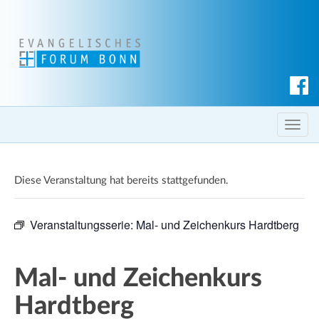
S
u
c
T
h
o
e
g
n
Diese Veranstaltung hat bereits stattgefunden.
g
l
e
Veranstaltungsserie:
Mal- und Zeichenkurs Hardtberg
n
a
v
Mal- und Zeichenkurs
i
Hardtberg
g