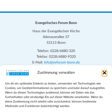
Evangelisches Forum Bonn
Haus der Evangelischen Kirche
Adenauerallee 37
53113 Bonn
Telefon: 0228/6880-320
Telefax: 0228/6880-9320
E-Mail:
info@evforum-bonn.de
Zustimmung verwalten
Das Evangelische Forum Bonn will in seinen zentralen
Veranstaltungen und den Angeboten vor Ort auf Grundfragen des
Um dir ein optimales Erlebnis zu bieten, verwenden wir Technologien wie
persönlichen, beruflichen, kirchlichen und öffentlichen Lebens
Cookies, um Geräteinformationen zu speichern und/oder darauf zuzugreifen.
eingehen, zu offener Begegnung und ehrlicher Auseinandersetzung
Wenn du diesen Technologien zustimmst, können wir Daten wie das
anregen und mithelfen, aus der Verheißung des Evangeliums heraus
Surfverhalten oder eindeutige IDs auf dieser Website verarbeiten. Wenn du
deine Zustimmung nicht erteilst oder zurückziehst, können bestimmte
im individuellen und gesellschaftlichen Leben verantwortlich zu
Merkmale und Funktionen beeinträchtigt werden.
denken, zu reden und zu handeln.